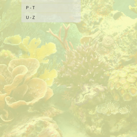
P - T
U - Z