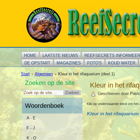
HOME
LAATSTE NIEUWS
REEFSECRETS INFORMEE
DE OPSTART
MAGAZINES
FOTO'S
KOUD WATER
Start
Algemeen
Kleur in het rifaquarium (deel 1)
Zoeken op de site
Kleur in het rifa
Geschreven door Patri
Klik op onderstaande tekst om het 
Woordenboek
Kleur in het rifaquarium 
A - E
F - J
K - O