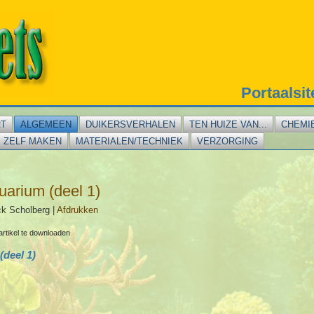
Portaalsi
RT
ALGEMEEN
DUIKERSVERHALEN
TEN HUIZE VAN...
CHEMI
ZELF MAKEN
MATERIALEN/TECHNIEK
VERZORGING
quarium (deel 1)
ck Scholberg
|
Afdrukken
artikel te downloaden
(deel 1)