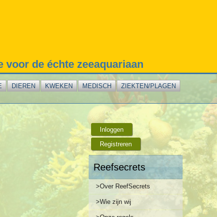
te voor de échte zeeaquariaan
E
DIEREN
KWEKEN
MEDISCH
ZIEKTEN/PLAGEN
Inloggen
Registreren
Reefsecrets
>Over ReefSecrets
>Wie zijn wij