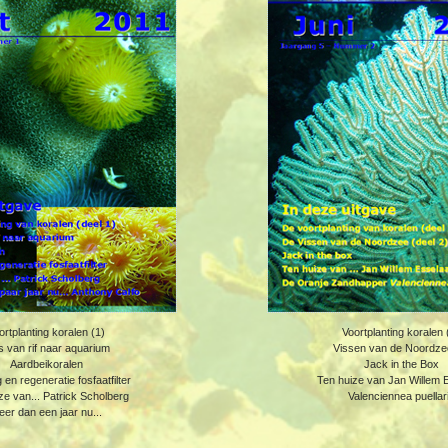
ortplanting koralen (1)
Voortplanting koralen 
s van rif naar aquarium
Vissen van de Noordze
Aardbeikoralen
Jack in the Box
en regeneratie fosfaatfilter
Ten huize van Jan Willem 
ze van... Patrick Scholberg
Valenciennea puellar
er dan een jaar nu...