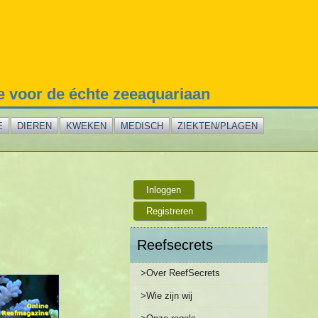
te voor de échte zeeaquariaan
E
DIEREN
KWEKEN
MEDISCH
ZIEKTEN/PLAGEN
Inloggen
Registreren
Reefsecrets
>Over ReefSecrets
>Wie zijn wij