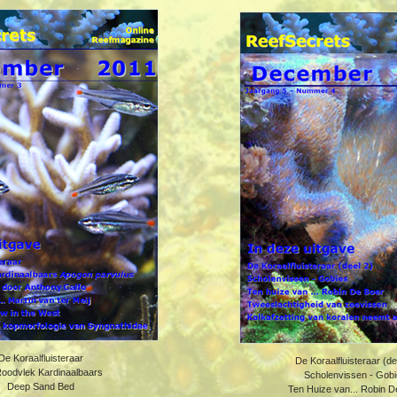
De Koraalfluisteraar
De Koraalfluisteraar (de
oodvlek Kardinaalbaars
Scholenvissen - Gob
Deep Sand Bed
Ten Huize van... Robin D