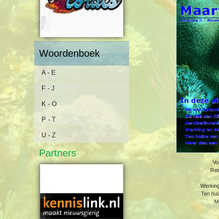
Woordenboek
A - E
F - J
K - O
P - T
U - Z
Partners
Vo
Rei
Werking 
Ten hui
Me