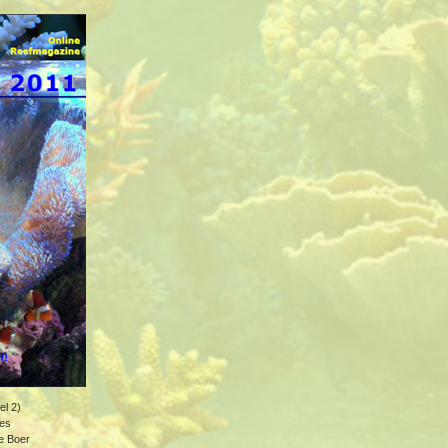
el 2)
ies
e Boer