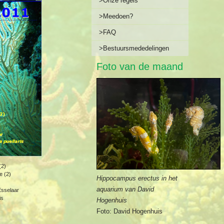
>Onze regels
>Meedoen?
>FAQ
>Bestuursmededelingen
Foto van de maand
(2)
e (2)
Hippocampus erectus in het
aquarium van David
Esselaar
is
Hogenhuis
Foto: David Hogenhuis