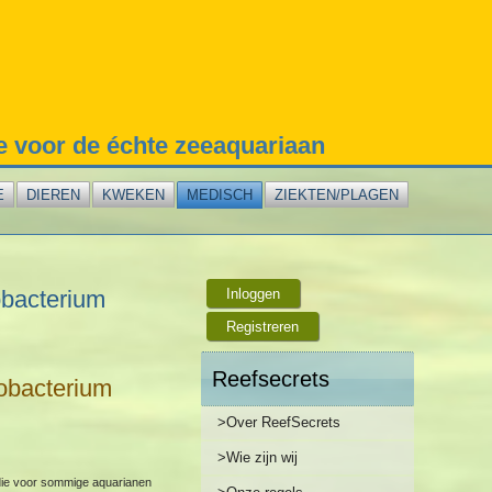
te voor de échte zeeaquariaan
E
DIEREN
KWEKEN
MEDISCH
ZIEKTEN/PLAGEN
obacterium
Inloggen
Registreren
Reefsecrets
obacterium
>Over ReefSecrets
>Wie zijn wij
 die voor sommige aquarianen