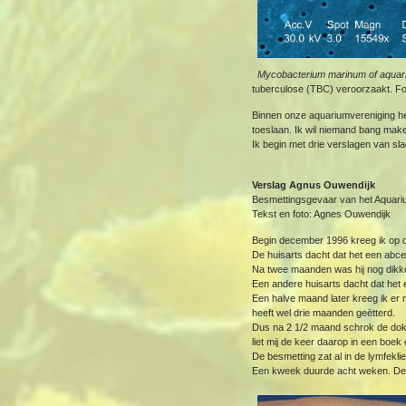
Mycobacterium marinum o
tuberculose (TBC) veroorzaakt. Fo
Binnen onze aquariumvereniging he
toeslaan. Ik wil niemand bang make
Ik begin met drie verslagen van sla
Verslag Agnus Ouwendijk
Besmettingsgevaar van het Aquar
Tekst en foto: Agnes Ouwendijk
Begin december 1996 kreeg ik op d
De huisarts dacht dat het een abc
Na twee maanden was hij nog dikke
Een andere huisarts dacht dat het
Een halve maand later kreeg ik er 
heeft wel drie maanden geëtterd.
Dus na 2 1/2 maand schrok de dokte
liet mij de keer daarop in een boek
De besmetting zat al in de lymfekli
Een kweek duurde acht weken. De l