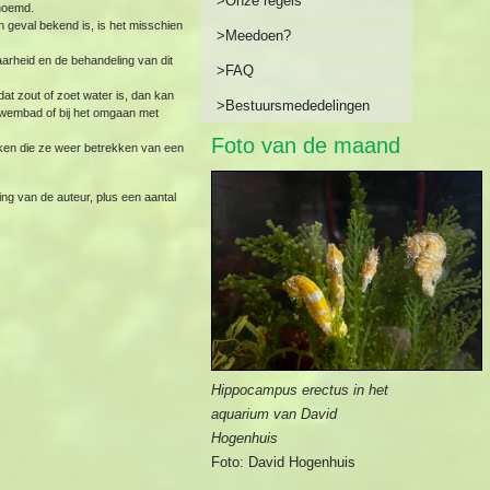
>Onze regels
enoemd.
n geval bekend is, is het misschien
>Meedoen?
aarheid en de behandeling van dit
>FAQ
at zout of zoet water is, dan kan
>Bestuursmededelingen
zwembad of bij het omgaan met
Foto van de maand
aken die ze weer betrekken van een
ing van de auteur, plus een aantal
Hippocampus erectus in het
aquarium van David
Hogenhuis
Foto: David Hogenhuis