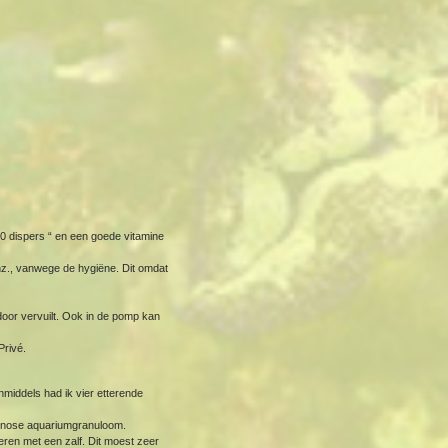
0 dispers “ en een goede vitamine
nz., vanwege de hygiëne. Dit omdat
door vervuilt. Ook in de pomp kan
Privé.
Inmiddels had ik vier etterende
diagnose aquariumgranuloom.
ren met een zalf. Dit moest zeer