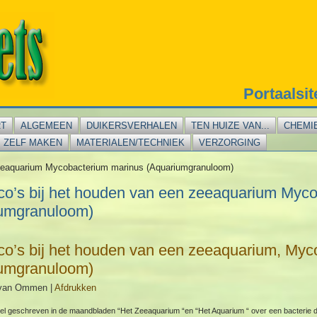
Portaalsi
RT
ALGEMEEN
DUIKERSVERHALEN
TEN HUIZE VAN...
CHEMI
ZELF MAKEN
MATERIALEN/TECHNIEK
VERZORGING
zeeaquarium Mycobacterium marinus (Aquariumgranuloom)
co’s bij het houden van een zeeaquarium Myc
iumgranuloom)
co’s bij het houden van een zeeaquarium, Myc
iumgranuloom)
 van Ommen
|
Afdrukken
tikel geschreven in de maandbladen “Het Zeeaquarium “en “Het Aquarium “ over een bacterie