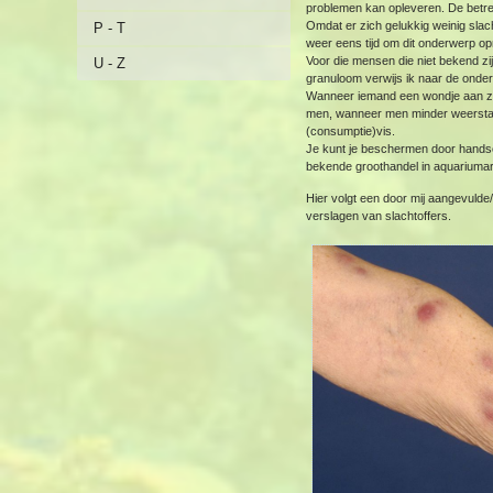
problemen kan opleveren. De betr
Omdat er zich gelukkig weinig slach
P - T
weer eens tijd om dit onderwerp o
Voor die mensen die niet bekend zi
U - Z
granuloom verwijs ik naar de onder 
Wanneer iemand een wondje aan zijn
men, wanneer men minder weerstand
(consumptie)vis.
Je kunt je beschermen door handsc
bekende groothandel in aquariumar
Hier volgt een door mij aangevulde
verslagen van slachtoffers.