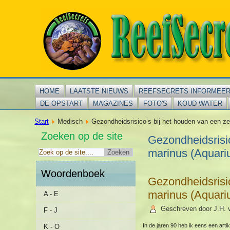
HOME
LAATSTE NIEUWS
REEFSECRETS INFORMEE
DE OPSTART
MAGAZINES
FOTO'S
KOUD WATER
Start
Medisch
Gezondheidsrisico’s bij het houden van een 
Zoeken op de site
Gezondheidsrisi
marinus (Aquar
Woordenboek
Gezondheidsrisi
marinus (Aquar
A - E
Geschreven door J.H.
F - J
In de jaren 90 heb ik eens een ar
K - O