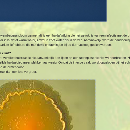
?
embadgranuloom genoemd) is een huidafwijking die het gevolg is van een infectie met de 
r in lauw tot warm water, zowel in zoet water als in de zee. Aanvankelijk werd de aandoeni
uarium liefhebbers die met deze ontstekingen bij de dermatoloog gezien worden.
 eruit?
 verdikte huidreactie die aanvankelijk kan lijken op een steenpuist die niet wil doorbreken.
etzelfde huidgebied meer plekken aanwezig. Omdat de infectie vaak wordt opgelopen bij het
an de armen voor.
ksel dan ook iets vergroot.