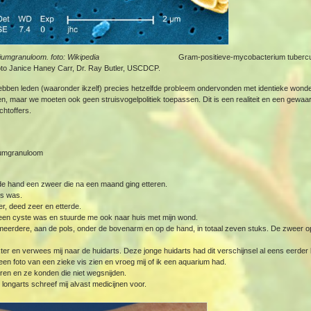
f aquariumgranuloom. foto: Wikipedia
Gram-positieve-mycobacterium tuberculo
to Janice Haney Carr, Dr. Ray Butler, USCDCP.
bben leden (waaronder ikzelf) precies hetzelfde probleem ondervonden met identieke wond
n, maar we moeten ook geen struisvogelpolitiek toepassen. Dit is een realiteit en een gewa
chtoffers.
iumgranuloom
e hand een zweer die na een maand ging etteren.
es was.
r, deed zeer en etterde.
 een cyste was en stuurde me ook naar huis met mijn wond.
meerdere, aan de pols, onder de bovenarm en op de hand, in totaal zeven stuks. De zweer o
r en verwees mij naar de huidarts. Deze jonge huidarts had dit verschijnsel al eens eerde
 een foto van een zieke vis zien en vroeg mij of ik een aquarium had.
eren en ze konden die niet wegsnijden.
ongarts schreef mij alvast medicijnen voor.