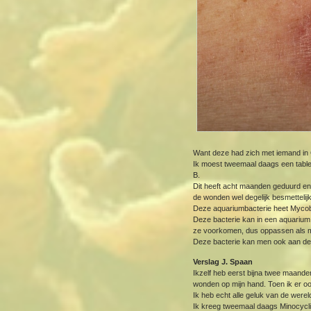
Want deze had zich met iemand in G
Ik moest tweemaal daags een table
B.
Dit heeft acht maanden geduurd en
de wonden wel degelijk besmettelij
Deze aquariumbacterie heet Mycob
Deze bacterie kan in een aquarium 
ze voorkomen, dus oppassen als m
Deze bacterie kan men ook aan de 
Verslag J. Spaan
Ikzelf heb eerst bijna twee maanden
wonden op mijn hand. Toen ik er oo
Ik heb echt alle geluk van de werel
Ik kreeg tweemaal daags Minocycli