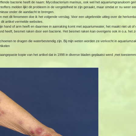
effende bacterie heeft de naam: Mycobacterium marinus, ook wel het aquariumgranuloom g
toffers melden lijkt dit probleem in de vergetelheid te zijn geraakt, maar omdat er nu weer ee
pnieuw onder de aandacht te brengen.
jn met dit fenomeen doe ik het volgende verslag. Voor een uitgebreide uitleg over de herkenb
dit artikel vermelde websites.
 hand of arm heeft en daarmee in aanraking komt met aquariumwater, het maakt niet uit of d
 heeft, besmet raken door een bacterie. Het besmet raken kan overigens ook in o.a. het 
hoenen te dragen die waterbestendig zijn. Bij mijn weten worden ze verkocht in aquariumz
tikelen
/aangepaste kopie van het artikel dat in 1998 in diverse bladen geplaatst werd ,met toestemm