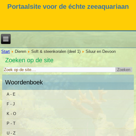
Portaalsite voor de échte zeeaquariaan
Start
Dieren
Soft & steenkoralen (deel 1)
Siluur en Devoon
Zoeken op de site
Woordenboek
A - E
F - J
K - O
P - T
U - Z