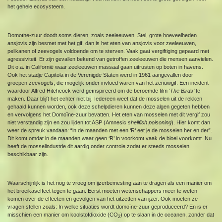
het gehele ecosysteem.
Domoïne-zuur doodt soms dieren, zoals zeeleeuwen. Stel, grote hoeveelheden
ansjovis zijn besmet met het gif, dan is het eten van ansjovis voor zeeleeuwen,
pelikanen of zeevogels voldoende om te sterven. Vaak gaat vergiftiging gepaard met
agressiviteit. Er zijn gevallen bekend van getroffen zeeleeuwen die mensen aanvielen.
Dit o.a. in Californië waar zeeleeuwen massaal gaan uitrusten op boten in havens.
Ook het stadje Capitola in de Verenigde Staten werd in 1961 aangevallen door
groepen zeevogels, die mogelijk onder invloed waren van het zenuwgif. Een incident
waardoor Alfred Hitchcock werd geïnspireerd om de beroemde film ‘
The Birds’
te
maken. Daar blijft het echter niet bij. Iedereen weet dat de mosselen uit de rekken
gehaald kunnen worden, ook deze schelpdieren kunnen deze algen gegeten hebben
en vervolgens het Domoïne-zuur bevatten. Het eten van mosselen met dit vergif zou
niet verstandig zijn en zou lijden tot ASP (Amnesic
shellfish
poisoning
). Hier komt dan
weer de spreuk vandaan: “in de maanden met een ‘R‘ eet je de mosselen her en der”.
Dit komt omdat in de maanden waar geen ‘R’ in voorkomt vaak de bloei voorkomt. Nu
heeft de mosselindustrie dit aardig onder controle zodat er steeds mosselen
beschikbaar zijn.
Waarschijnlijk is het nog te vroeg om ijzerbemesting aan te dragen als een manier om
het broeikaseffect tegen te gaan. Eerst moeten wetenschappers meer te weten
komen over de effecten en gevolgen van het uitzetten van ijzer. Ook moeten ze
vragen stellen zoals: In welke situaties wordt domoïne-zuur geproduceerd? En is er
misschien een manier om koolstofdioxide (CO
) op te slaan in de oceanen, zonder dat
2