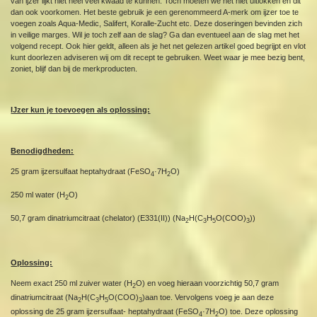
van ijzer lijkt niet heel veel kwaad te kunnen. Toch moeten we het niet uitlokken en dit
dan ook voorkomen. Het beste gebruik je een gerenommeerd A-merk om ijzer toe te
voegen zoals Aqua-Medic, Salifert, Koralle-Zucht etc. Deze doseringen bevinden zich
in veilige marges. Wil je toch zelf aan de slag? Ga dan eventueel aan de slag met het
volgend recept. Ook hier geldt, alleen als je het net gelezen artikel goed begrijpt en vlot
kunt doorlezen adviseren wij om dit recept te gebruiken. Weet waar je mee bezig bent,
zoniet, blijf dan bij de merkproducten.
IJzer kun je toevoegen als oplossing:
Benodigdheden:
25 gram ijzersulfaat heptahydraat (FeSO
·7H
O)
4
2
250 ml water (H
O)
2
50,7 gram dinatriumcitraat (chelator) (E331(II)) (Na
H(C
H
O(COO)
))
2
3
5
3
Oplossing:
Neem exact 250 ml zuiver water (H
O) en voeg hieraan voorzichtig 50,7 gram
2
dinatriumcitraat (Na
H(C
H
O(COO)
)aan toe. Vervolgens voeg je aan deze
2
3
5
3
oplossing de 25 gram ijzersulfaat- heptahydraat (FeSO
·7H
O) toe. Deze oplossing
4
2