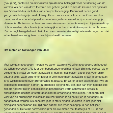
(ook ijzer), bacteriën en aminozuren zijn allemaal belangrijk voor de kleuring van de
koralen. Als een van deze factoren niet geheel goed is zullen de kleuren niet optimaal
zijn. Verwacht dus niet alles van een ijzer toevoeging. Daarnaast is een goed
ijzergehalte belangrijk om de fotosynthese processen uit te voeren. Onze koralen
maar ook doopvontschelpen doen aan fotosynthese waardoor ijzer een belangrijk
element is. Als laatste hebben ook onze vissen een behoefte aan ijzer. Zij nemen dit op
uit hun voedsel. Voor hun is ijzer belangrijk voor het zuurstoftransport in hun lichaam.
De hemoglobinegehalten in het bloed van zeewatervissen ligt vele male hoger dan dat
in het bloed van zoogdieren zoals bijvoorbeeld de mens.
Het meten en toevoegen van IJzer
Voor we gaan toevoegen moeten we weten waarom we willen toevoegen, en hoeveel
we willen toevoegen. Als ijzer een beperkende voedingstof kan zijn in de oceaan als er
voldoende stikstof en fosfor aanwezig is, dan lijkt het logisch dat dit ook voor onze
aquaria geldt, waar stikstof en fosfor in vele mate meer aanwezig is dan in de oceaan.
Er is weinig bekend over ijzergehaltes in aquaria, En als er al een exact totaal (vrij en
organische gebonden samen) ijzergehalte bekend zou zijn, dan kan men nog misleidt
zijn als het ijzer niet in een biologisch beschikbare vorm aanwezig is (zoals in
anorganische deeltjes of sterk gecheleerde organische moleculen). Het schijnt dat
veel van de organische moleculen die ijzer binden in de natuur en in het aquarium
aangemaakt worden. Als deze het ijzer te sterk binden, cheleren, is het ijzer niet
biologisch beschikbaar. Het lijkt erop dat het dus zeer belangrijk is hoe het ijzer
gebonden is. De totale hoeveelheid ijzer die we meten met testsetjes of ICP is dus