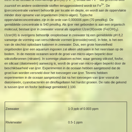
3+
zuurstof en andere oxiderende stoffen teruggeoxideerd wordt tot Fe
. De
ijzerconcentratie varieert behoorlijk per locatie en diepte, en wordt aan de oppervlakte
minder door opname van organismen (micro-algen). Typische
oppervlakteconcentraties zijn in de orde van 0,000006 ppm (70 pmol/kg). De
gemiddelde concentratie is 540 pmol/kg. Als ijzer niet gebonden is aan een organisch
molecuul, bestaat ijzer in zeewater vooral als opgelost IJzer(III)oxide (Fe(OH)
).
3
IJzer(III) is overigens behoorlijk onoplosbaar in zeewater bij een gemiddelde pH 8,2
vanwege de vorming van verschillende vormen ijzeroxide(roest). In feite, is het een
van de slechtst oplosbare kationen in zeewater. Dus, een grote hoeveelheid
ongebonden ijzer een aquarium ingooien zal alleen uitdraaien in het neerslaan op de
bodem. In de meeste oceanen wordt de groei van micro-algen beperkt door
stikstofbronnen (nitraten). In sommige plaatsen echter, waar genoeg stikstof, fosfor,
en silicaat (diatomeeën) aanwezig is, wordt de groei van micro-algen beperkt door de
beschikbaarheid van ijzer. Experimenten in de oceaan hebben aangetoond dat de
groei kan worden versneld door het toevoegen van ijzer. Tevens hebben
experimenten in de oceaan aangetoond dat na het toevoegen van ijzer vooral de
diatomeeën, cyanobacteriën en dinoflagellaten het hardst groeien. De ratio die gekend
is tussen ijzer en fosfor bedraagt gemiddeld 1:100.
Zeewater
1-3 ppb of 0.003 ppm
Rivierwater
0.5-1 ppm