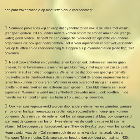
een paar zaken waar je op moet letten als je ijzer toevoegt.
Ü Sommige publicaties wijzen erop dat cyanobacteriën ook in situaties met weinig
ijzer goed gedijen. Dit zou onder andere komen omdat ze stoffen maken die ijzer (in
water) goed binden. Dit geeft ze een competitief voordeel ten opzichte van andere
organismes die ook ijzer nodig hebben. Het is voor aquarianen echter wel verstandig
hier op te letten en de ijzertoevoeging te stoppen als je cyanobacteriën (rode flap) ziet
opkomen.
Ü Naast zoöxanthellen en cyanobacteriën kunnen ook diatomeeën sneller gaan
groeien. In het kweekmilieu is men hier gelukkig mee, in het aquarium zijn ze vaak
ongewenst (uit esthetisch oogpunt). Wel is het zo dat door een goed ijzergehalte
fotosynthetische dinoflagellaten zullen afnemen omdat de andere organismen beter
tegen hen kunnen concurreren. Wanneer er een overschot aan ijzer is moet je
opletten dat macro-algen niet extreem gaan groeien. IJzer blijft immers een soort
algenmest. Wanneer u werkt met synthetisch zeewater moet u ook opletten. In de
meeste merken zout zit ijzer (als ballast) t.o.v. natuurlijk zeewater.
Ü Ook kan ijzer tegengewerkt worden door andere elementen en waarden. wanneer
er fosfor en fosfaten aanwezig zijn zullen onze zoöxanthellen moeilijk ijzer kunnen
opnemen. Dit is een van de redenen dat fosfaat ongewenst is! Maar ook omgekeerd,
ijzer remt de opname van fosfor. Twee elementen die continu in gevecht zijn met
elkaar. Het toevoegen van bijvoorbeeld ijzer(III)oxide (Fe
O
) zorgt voor fosfaatdaling.
2
3
Hoge calciumwaarden (Ca) remmen ook de opname van ijzer net zoals die van
Mangaan (Mn) en fosfor. Calciumwaarden houdt u dan ook best tot maximum 430.