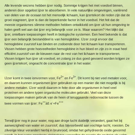
Alle levende wezens hebben ijzer nodig. Sommige krijgen het met voedsel binnen,
anderen door opgelost ijzer te absorberen. In vele natuurlijke omgevingen, variërend
van delen van de oceaan tot het menselijk lichaam, kan ijzertekort de reden zijn dat de
groei stagneert, ijzer is dan de beperkende factor in het voedsel. Het feit dat de
meeste organismes slimme methoden hebben ontwikkeld om ijzer uit hun omgeving te
halen geeft wel aan dat ijzer erg belangrijk voor ze is. Maar waarom? Het blijkt dat
ijzer, ontelbare toepassingen heeft in biologische systemen. Een heel bekende is dat
ijzer een belangrijk bestanddeel is van hemoglobine. IJzer zorgt ervoor dat
hemoglobine zuurstof kan binden en zodoende door het lichaam kan transporteren.
Vissen hebben grote hoeveelheden hemoglobine in hun bloed en zijn zo in staat heel
efficiënt zuurstof van de kieuwen naar de rest van het lichaam te transporteren.
Vissen krijgen hun ijzer uit voedsel, en zolang ze dus goed gevoerd worden krijgen ze
geen ijzertekort, ongeacht de concentratie ijzer in het water.
2+
3+
IJzer komt in twee ionvormen voor, Fe
en Fe
. Dit komt bij niet veel metalen voor,
en daarom kunnen organismen ijzer gebruiken op een manier die niet mogelijk is bij
andere metalen. IJzer wordt daarom in feite door alle organismen in heel veel
proteïnen en andere typen organische moleculen gebruikt. Veel van deze
toepassingen maken gebruik van de heen of teruggaande redoxreactie tussen de
++
-
+++
twee vormen van ijzer: Fe
àß e
+Fe
Terwijl ijzer nog in puur water, nog aan droge lucht duidelijk verandert, gaat het bij
aanwezigheid van water en zuurstof, dus bijvoorbeeld aan vochtige lucht, roesten. De
zilverige kleur verandert hierbij in bruinrood, omdat het gehydreerde oxide gevormd