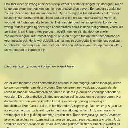
Ook hier weer de vraag of dit een tijdelijk effect is of dat dit langere tijd doorgaat. Alleen
lange duurexperimenten kunnen hier een antwoord op geven. Een andere verklaring
zou een tekort aan fosfaat kunnen zijn. Bij micro-algen is fosforlimitatie vaak minder
belangrijk dan stikstoflimitatie. In de oceaan is het nitraat meestal eerder verbruikt
voordat het fosfaatgehalte te laag is. Het is echter best wel mogelijk dat koralen te
weinig fosfaat krijgen bij deze lage concentraties zoals in deze test gebruikt, vooral als
ze extra nitraat krijgen. Het zou dus mogelijk kunnen zijn dat door de snelle
zoöxanthellengroei alle fosfaat opgebruikt is en er geen fosfaat meer beschikbaar is
voor koraalgroei. Het is wel duidelijk dat het niet zo eenvoudig is om de testresultaten
te gebruiken voor aquaria, maar het geeft wel een indicatie waar we op moeten letten,
en wat mogelijke ingrepen zijn.
Effect van ijzer op overige koralen en koraalkleuren
Als er een toename van zoöxanthellen optreed, is het mogelijk dat de mooi gekleurde
koralen donkerder van kleur worden. Een toename heeft vaak als oorzaak dat de
reeds bestaande zoöxanthellen niet alleen in staat zijn om in de voedingsbehoefte te
voorzien. De zoöxanthellen zijn dus gezond en zelf in staat om te vermeerderen. Het
donkerder worden van de koralen kan dus wijzen op genoeg aanwezig en
Acropora sp
., kunnen erop wijzen dat
beschikbaar ijzer. Gele koralen, in het bijzonder
als ze groen worden ze teveel ijzer tot hun beschikking hebben. Ook wanneer er te
weinig ijzer is kun je dit bij sommige koralen zien. Rode
Acropora sp
. zoals
Acropora
hyacynthus
hebben een ijzertekort wanneer ze langzaam roze beginnen te worden. Ook
wanneer groene
Acropora sp
., zoals
Acropora yonghei,
lichter beginnen te worden en