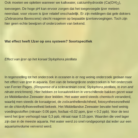
Ook moeten we opletten wanneer we kalkwater, calciumhydroxide (Ca(OH)
),
2
toevoegen. De hoge pH kan ervoor zorgen dat het toegevoegde ijzer meteen
neerslaat. voor vissen is ijzer relatief onschadelijk. Er zijn meldingen dat gele dokters
(
Zebrasoma flavescens
) slecht reageren op bepaalde ijzertoevoegingen. Toch zijn
hier geen echte bewijzen of onderzoeken van bekend.
Wat effect heeft IJzer op ons systeem? Soortspecifiek
Effect van ijzer op het koraal Stylophora pistillata
In tegenstelling tot het onderzoek in oceanen is er nog weinig onderzoek gedaan naar
het effect van ijzer in aquaria. Een van de belangrijkste onderzoeken is het onderzoek
van Ferrier-Pages.
(Response of a scleractinian coral, Stylophora pistillata, to iron and
nitrate enrichment).
Hier hebben ze koraalstekken in verschillende bakken gezet waar
ze Middellandse Zeewater door leidden. Het water werd steeds chemisch veranderd,
waarbij men steeds de koraalgroei, de zoöxanthellendichtheid, fotosynthesesnelheid
en de chlorofylhoeveelheid bekeek. Het Middellandse Zeewater bevatte heel weinig
voedingsstoffen (nitraat< 0.06 ppm, fosfaat <0.02 ppm, ijzer < 0.2 ppb). Voor de test
werd het ijzer verhoogd naar 0,3 ppb, nitraat naar 0.15 ppm. Waarden die veel lager
zijn dan in de meeste aquaria. Het water werd zo snel rondgepompt dat ieder uur een
aquariumvolume ververst werd.