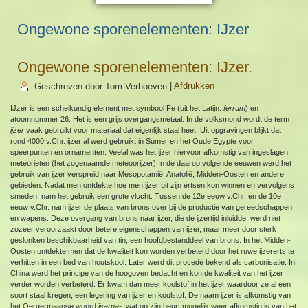
Ongewone sporenelementen: IJzer
Ongewone sporenelementen: IJzer.
Geschreven door Tom Verhoeven
|
Afdrukken
IJzer is een scheikundig element met symbool Fe (uit het Latijn:
ferrum
) en
atoomnummer 26. Het is een grijs overgangsmetaal. In de volksmond wordt de term
ijzer
vaak gebruikt voor materiaal dat eigenlijk staal heet. Uit opgravingen blijkt dat
rond 4000 v.Chr. ijzer al werd gebruikt in Sumer en het Oude Egypte voor
speerpunten en ornamenten. Veelal was het ijzer hiervoor afkomstig van ingeslagen
meteorieten (het zogenaamde meteoorijzer) In de daarop volgende eeuwen werd het
gebruik van ijzer verspreid naar Mesopotamië, Anatolië, Midden-Oosten en andere
gebieden. Nadat men ontdekte hoe men ijzer uit zijn ertsen kon winnen en vervolgens
smeden, nam het gebruik een grote vlucht. Tussen de 12e eeuw v.Chr. en de 10e
eeuw v.Chr. nam ijzer de plaats van brons over bij de productie van gereedschappen
en wapens. Deze overgang van brons naar ijzer, die de ijzertijd inluidde, werd niet
zozeer veroorzaakt door betere eigenschappen van ijzer, maar meer door sterk
geslonken beschikbaarheid van tin, een hoofdbestanddeel van brons. In het Midden-
Oosten ontdekte men dat de kwaliteit kon worden verbeterd door het ruwe ijzererts te
verhitten in een bed van houtskool. Later werd dit procedé bekend als carbonisatie. In
China werd het principe van de hoogoven bedacht en kon de kwaliteit van het ijzer
verder worden verbeterd. Er kwam dan meer koolstof in het ijzer waardoor ze al een
soort staal kregen, een legering van ijzer en koolstof. De naam ijzer is afkomstig van
het Oergermaanse woord
īsarna-
, wat op zijn beurt mogelijk weer afkomstig is van het