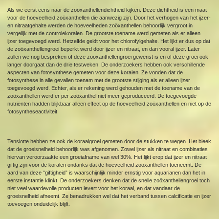
Als we eerst eens naar de zoöxanthellendichtheid kijken. Deze dichtheid is een maat
voor de hoeveelheid zoöxanthellen die aanwezig zijn. Door het verhogen van het ijzer-
en nitraatgehalte werden de hoeveelheden zoöxanthellen behoorlijk vergroot in
vergelijk met de controlekoralen. De grootste toename werd gemeten als er alleen
ijzer toegevoegd werd. Hetzelfde geldt voor het chlorofylgehalte. Het lijkt er dus op dat
de zoöxanthellengroei beperkt werd door ijzer en nitraat, en dan vooral ijzer. Later
zullen we nog bespreken of deze zoöxanthellengroei gewenst is en of deze groei ook
langer doorgaat dan de drie testweken. De onderzoekers hebben ook verschillende
aspecten van fotosynthese gemeten voor deze koralen. Ze vonden dat de
fotosynthese in alle gevallen toenam met de grootste stijging als er alleen ijzer
toegevoegd werd. Echter, als er rekening werd gehouden met de toename van de
zoöxanthellen werd er per zoöxanthel niet meer geproduceerd. De toegevoegde
nutriënten hadden blijkbaar alleen effect op de hoeveelheid zoöxanthellen en niet op de
fotosyntheseactiviteit.
Tenslotte hebben ze ook de koraalgroei gemeten door de stukken te wegen. Het bleek
dat de groeisnelheid behoorlijk was afgenomen. Zowel ijzer als nitraat en combinaties
hiervan veroorzaakte een groeiafname van wel 30%. Het lijkt erop dat ijzer en nitraat
giftig zijn voor de koralen ondanks dat de hoeveelheid zoöxanthellen toeneemt. De
aard van deze “giftigheid” is waarschijnlijk minder ernstig voor aquarianen dan het in
eerste instantie klinkt. De onderzoekers denken dat de snelle zoöxanthellengroei toch
niet veel waardevolle producten levert voor het koraal, en dat vandaar de
groeisnelheid afneemt. Ze benadrukken wel dat het verband tussen calcificatie en ijzer
toevoegen onduidelijk blijft.