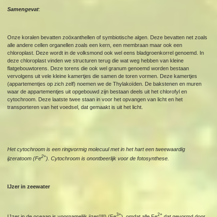
Samengevat
:
Onze koralen bevatten zoöxanthellen of symbiotische algen. Deze bevatten net zoals
alle andere cellen organellen zoals een kern, een membraan maar ook een
chloroplast. Deze wordt in de volksmond ook wel eens bladgroenkorrel genoemd. In
deze chloroplast vinden we structuren terug die wat weg hebben van kleine
flatgebouwtorens. Deze torens die ook wel granum genoemd worden bestaan
vervolgens uit vele kleine kamertjes die samen de toren vormen. Deze kamertjes
(appartementjes op zich zelf) noemen we de Thylakoïden. De bakstenen en muren
waar de appartementjes uit opgebouwd zijn bestaan deels uit het chlorofyl en
cytochroom. Deze laatste twee staan in voor het opvangen van licht en het
transporteren van het voedsel, dat gemaakt is uit het licht.
Het cytochroom is een ringvormig molecuul met in het hart een tweewaardig
2+
ijzeratoom (Fe
). Cytochroom is onontbeerlijk voor de fotosynthese.
IJzer in zeewater
3+
2+
IJzer in de oceaan is voornamelijk ijzer(III) (Fe
), omdat alle Fe
dat gevormd door