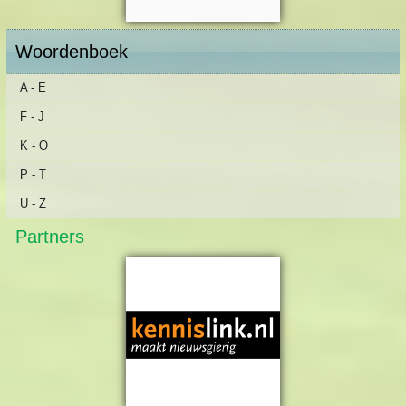
Woordenboek
A - E
F - J
K - O
P - T
U - Z
Partners