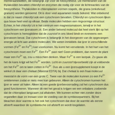
membraaneiwitten, die belangrijk zijn voor de fotosynthese. De membranen van de
thylakoïden bevatten chlorofyl en enzymen die nodig zijn voor de lichtreacties van de
fotosynthese. Thylakoïden in chloroplasten vormen stapels, die grana (enkelvoud:
granum) worden genoemd. Dit is door veel aquarianen reeds bekend. Wat onbekend
is dat ze naast chlorofyl ook een cytochroom bevatten. Chlorofyl en cytochroom lijken
qua bouw heel veel op elkaar. Beide moleculen hebben een ringvormige structuur.
Echter, in het chlorofyl zit in het centrum een magnesiumatoom, terwijl er in het
cytochroom een ijzeratoom zit. Een ander bekend molecuul dat heel sterk lijkt op het
cytochroom is hemoglobine dat de zuurstof in ons bloed bindt en eveneens een
ijzeratoom bevat. Dat cytochroom is belangrijk in het doorgeven van de opgevangen
energie uit licht aan andere moleculen. We weten inmiddels dat ijzer in verschillende
2+
3+
vormen (Fe
en Fe
) kan voorkomen. Nu komt het vervelende. In het hart van het
2+
3+
cytochroom moet een Fe
. Een Fe
past niet! Geen probleem, dan neemt de plant
2+
2+
maar een Fe
op, zou u misschien denken. Maar Fe
is een lastpak. Zo gauw als
3+
het de kans krijgt wil het Fe
worden. Licht en zuurstof bijvoorbeeld zijn al voldoende
2+
3+
om het Fe
om te laten zetten in Fe
. Dus als u een ijzersupplement koopt in de
winkel zit daar een chelaat (Meestal EDTA) bij. Dat chelaat is een fraai molecuul
2+
meestal in de vorm van een grote C. Twee van de moleculen kunnen zo een Fe
omklemmen zodat er niets mee kan gebeuren. Alleen de cytochromen kunnen het
ijzer er weer uit halen. Alleen bij een goede ijzerbevoorrading zal het cytochroom dus
goed functioneren. Wanneer dit niet het geval is krijgen we een onbalans zodoende
dat de chloroplast langzaam zal aftakelen. We kunnen echter niet zonder deze
organellen daar ze instaan voor de voeding van de symbiosepartners. Bij het
bleachen door warmte is het ook het cytochroom dat door de warmte als eerste
afsterft waardoor de symbiotische cel afsterft en wordt losgelaten.