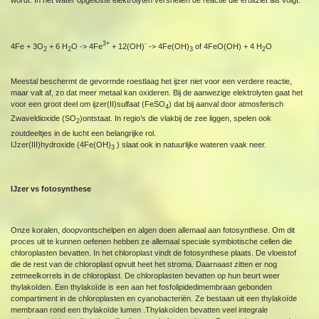
wordt. In het water opgeloste elektrolyten versnellen de reactie die eruitziet als volgt:
3+
-
4Fe + 3O
+ 6 H
O -> 4Fe
+ 12(OH)
-> 4Fe(OH)
of 4FeO(OH) + 4 H
O
2
2
3
2
Meestal beschermt de gevormde roestlaag het ijzer niet voor een verdere reactie,
maar valt af, zo dat meer metaal kan oxideren. Bij de aanwezige elektrolyten gaat het
voor een groot deel om ijzer(II)sulfaat (FeSO
) dat bij aanval door atmosferisch
4
Zwaveldioxide (SO
)ontstaat. In regio’s die vlakbij de zee liggen, spelen ook
2
zoutdeeltjes in de lucht een belangrijke rol.
IJzer(III)hydroxide (4Fe(OH)
) slaat ook in natuurlijke wateren vaak neer.
3
IJzer vs fotosynthese
Onze koralen, doopvontschelpen en algen doen allemaal aan fotosynthese. Om dit
proces uit te kunnen oefenen hebben ze allemaal speciale symbiotische cellen die
chloroplasten bevatten. In het chloroplast vindt de fotosynthese plaats. De vloeistof
die de rest van de chloroplast opvult heet het stroma. Daarnaast zitten er nog
zetmeelkorrels in de chloroplast. De chloroplasten bevatten op hun beurt weer
thylakoïden. Een thylakoïde is een aan het fosfolipidedimembraan gebonden
compartiment in de chloroplasten en cyanobacteriën. Ze bestaan uit een thylakoïde
membraan rond een thylakoïde lumen .Thylakoïden bevatten veel integrale