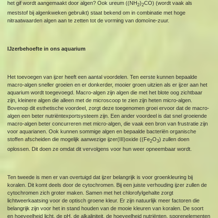
het gif wordt aangemaakt door algen? Ook ureum ((NH
)
CO) (wordt vaak als
2
2
meststof bij algenkweken gebruikt) staat bekend om in combinatie met hoge
nitraatwaarden algen aan te zetten tot de vorming van domoïne-zuur.
IJzerbehoefte in ons aquarium
Het toevoegen van ijzer heeft een aantal voordelen. Ten eerste kunnen bepaalde
macro-algen sneller groeien en er donkerder, mooier groen uitzien als er ijzer aan het
aquarium wordt toegevoegd. Macro-algen zijn algen die met het blote oog zichtbaar
zijn, kleinere algen die alleen met de microscoop te zien zijn heten micro-algen.
Bovenop dit esthetische voordeel, zorgt deze toegenomen groei ervoor dat de macro-
algen een beter nutriëntexportsysteem zijn. Een ander voordeel is dat snel groeiende
macro-algen beter concurreren met micro-algen, die vaak een bron van frustratie zijn
voor aquarianen. Ook kunnen sommige algen en bepaalde bacteriën organische
stoffen afscheiden die mogelijk aanwezige ijzer(III)oxide ((Fe
O
) zullen doen
2
3
oplossen. Dit doen ze omdat dit vervolgens voor hun weer opneembaar wordt.
Ten tweede is men er van overtuigd dat ijzer belangrijk is voor groenkleuring bij
koralen. Dit komt deels door de cytochromen. Bij een juiste verhouding ijzer zullen de
cytochromen zich groter maken. Samen met het chlorofylgehalte zorgt
lichtweerkaatsing voor de optisch groene kleur. Er zijn natuurlijk meer factoren die
belangrijk zijn voor het in stand houden van de mooie kleuren van koralen. De soort
en hoeveelheid licht, de pH, de alkaliniteit, de hoeveelheid nutriënten, sporenelementen