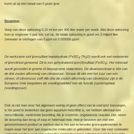
komt uit op een totaal van 5 gram ijzer.
Dosering:
Voeg van deze oplossing 0,15 ml toe per 400 liter water per week. Met deze oplossing
kom je ongeveer 5 jaar toe. Let op, de totale oplossing is goed om 3 miljard liter
zeewater te verhogen van 0 ppm tot 0.000006 ppm!
De werkzame stof ijzersulfaat heptahydraat (FeSO
·7H
O) wordt ook wel melanteriet
4
2
of ijzervitriool genoemd. Dit is een gehydrateerd ijzer(II)sulfaat (FeSO
). Het mineraal
4
wordt gevonden in groene of blauwgroene stalactieten. De dinatriumcitraat is één van
de drie zouten afkomstig van citroenzuur. Verwar dit niet met het zuur van een
citroen, of citroenzuur zelf! Alle drie de zouten afkomstig van citroenzuur zijn in de
Europese Unie toegelaten als voedingsadditief met als functie zuurteregelaar
(voedingszuur).
Ook al ziet men over het algemeen weinig of geen effect van te veel ijzer toevoegen,
is het goed te bedenken dat geen aquarium hetzelfde is, we hebben allemaal een
verschillende, variërende bezetting. Als je vreemde, ongewenste reacties ziet, neem
de dosering dan terug of stop er helemaal mee. Heb je besloten om met een
gerenommeerd product te werken dan is het aan te bevelen ijzersupplementen te
kopen waar het ijzer aan organische moleculen is gebonden. IJzer dat voor zoetwater
verkocht wordt is vaak niet gebonden omdat ijzer beter oplosbaar is bij de lage pH’s