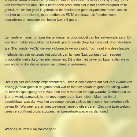
van zoetwateraquaria. Het is beter deze producten niet in het zeewateraquarium te
gebruiken. Als het goed is gebruiken de fabrikanten geen organische moleculen die
het ijzer te sterk binden, maar stoffen als EDTA en citraat, die fotochemisch
degraderen en continue een beetje ijzer vrij geven.
Een andere manier om ijzer toe te voegen is door middel van fosfaatverwijderaars. Dit
kan door middel van gekochte korrels ijzer(III)oxide (Fe
O
) maar ook door vloeibare
2
3
ijzer(III)chloride (FeCl
) die een vlokreactie veroorzaakt. Toch raad ik u deze laatste
3
methode niet aan net zoals het gebruik van lantaan (La). Lantaan (La) reageert
onmiddellijk met stikstof en alle halogenen. Dit is dus niet gewenst. Later zullen we in
een ander artikel dieper ingaan op fosfaatverwijderaars.
Het is en blijft een beetje experimenteren. IJzer is een element dat niet veel kwaad kan
zolang je maar goed in de gaten houd wat er met uw aquarium gebeurd. Mistig water,
en overdadige algengroei is vaak een teken van een te hoge waarde. Onthoud dat als
ijzer te weinig aanwezig is, het toevoegen ervan kan helpen. Maar als het al
beschikbaar was dan was het toevoegen ervan zinloos en in sommige gevallen zelfs
gevaarlijk. Wanneer u start met toevoegen moet u observeren. Ziet u na twee weken
geen verschil kunt u dus stoppen, het ijzergehalte was en is dan goed.
Waar op te letten bij toevoegen: