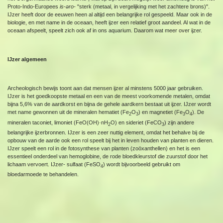
Proto-Indo-Europees
is-əro-
"sterk (metaal, in vergelijking met het zachtere brons)".
IJzer heeft door de eeuwen heen al altijd een belangrijke rol gespeeld. Maar ook in de
biologie, en met name in de oceaan, heeft ijzer een relatief groot aandeel. Al wat in de
oceaan afspeelt, speelt zich ook af in ons aquarium. Daarom wat meer over ijzer.
IJzer algemeen
Archeologisch bewijs toont aan dat mensen ijzer al minstens 5000 jaar gebruiken.
IJzer is het goedkoopste metaal en een van de meest voorkomende metalen, omdat
bijna 5,6% van de aardkorst en bijna de gehele aardkern bestaat uit ijzer. IJzer wordt
met name gewonnen uit de mineralen hematiet (Fe
O
) en magnetiet (Fe
O
). De
2
3
3
4
mineralen taconiet, limoniet (FeO(OH)·nH
O) en sideriet (FeCO
) zijn andere
2
3
belangrijke ijzerbronnen. IJzer is een zeer nuttig element, omdat het behalve bij de
opbouw van de aarde ook een rol speelt bij het in leven houden van planten en dieren.
IJzer speelt een rol in de fotosynthese van planten (zoöxanthellen) en het is een
essentieel onderdeel van hemoglobine, de rode bloedkleurstof die zuurstof door het
lichaam vervoert. IJzer- sulfaat (FeSO
) wordt bijvoorbeeld gebruikt om
4
bloedarmoede te behandelen.