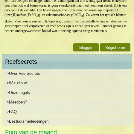
zelf naar het gele toe
neigen kunt u er vanuit gaan dat u te weinig ijzer heeft.
Heliopora
coerulea
ook wel blauwkoraal is geen steenkoraal maar heeft toch een skelet. Dit is een
pareltje uit de evolutie. Het teveel opgenomen ijzer slaat het koraal op in ijzerzout
(ijzer(II)sulfaat (FeSO
)) en calciumcarbonaat (CaCO
). Zo vormt het typisch blauwe
4
3
skelet. Vaak kun je aan een
Heliopora sp.
zien of het ijzergehalte te laag is. Wanneer de
groeitoppen snel verpulveren of zeer broos zijn is er een ijzer tekort. Jammer genoeg is
het een ondergewaardeerd koraal wat in weinig aquaria terug te vinden is.
Inloggen
Registreren
Reefsecrets
>Over ReefSecrets
>Wie zijn wij
>Onze regels
>Meedoen?
>FAQ
>Bestuursmededelingen
Foto van de maand