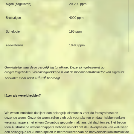
Algen (flagellaten)
20-200 ppm
Bruinalgen
4000 ppm
Schelpdier
195 ppm
zeewatervis
10-90 ppm
Gemiddelde waarde in vergelijking tot elkaar. Deze zijn gebaseerd op
drogestofgehalten. Verbazingwekkend is dat de bioconcentratiefactor van algen tot
4
5
zeewater maar liefst 10
-10
bedraagt.
IJzer als wereldredder?
We weten inmiddels dat ijzer een belangrijk element is voor de fotosynthese en
gezonde algen. Gezonde algen zullen zich ook voortplanten en daar hebben enkele
wetenschappers het ei van Columbus gevonden, althans dat dachten ze. Het begon
toen Australische wetenschappers hebben ontdekt dat de uitwerpselen van walvissen
een belangrijke rol kunnen spelen in het reduceren van de hoeveelheid koolstofdioxide