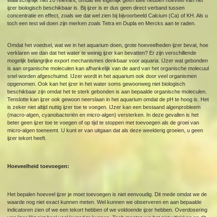
waarschijnlijk niet zo relevant, omdat we eigenlijk geen idee hebben hoeveel van het
ijzer biologisch beschikbaar is. Bij ijzer is er dus geen direct verband tussen
concentratie en effect, zoals we dat wel zien bij bijvoorbeeld Calcium (Ca) of KH. Als u
toch een test wil doen zijn merken zoals Tetra en Dupla en Mercks aan te raden.
Omdat het voedsel, wat we in het aquarium doen, grote hoeveelheden ijzer bevat, hoe
verklaren we dan dat het water te weinig ijzer kan bevatten? Er zijn verschillende
mogelijk belangrijke export mechanismes denkbaar voor aquaria. IJzer wat gebonden
is aan organische moleculen kan afhankelijk van de aard van het organische molecuul
snel worden afgeschuimd. IJzer wordt in het aquarium ook door veel organismen
opgenomen. Ook kan het ijzer in het water soms gewoonweg niet biologisch
beschikbaar zijn omdat het te sterk gebonden is aan bepaalde organische moleculen.
Tenslotte kan ijzer ook gewoon neerslaan in het aquarium omdat de pH te hoog is. Het
is zeker niet altijd nuttig ijzer toe te voegen. IJzer kan een bestaand algenprobleem
(macro-algen, cyanobacteriën en micro-algen) versterken. In deze gevallen is het
beter geen ijzer toe te voegen of op tijd te stoppen met toevoegen als de groei van
micro-algen toeneemt. U kunt er van uitgaan dat als deze weelderig groeien, u geen
ijzer tekort heeft.
Hoeveelheid toevoegen:
Het bepalen hoeveel ijzer je moet toevoegen is niet eenvoudig. Dit mede omdat we de
waarde nog niet exact kunnen meten. Wel kunnen we observeren en aan bepaalde
indicatoren zien of we een tekort hebben of we voldoende ijzer hebben. Overdosering