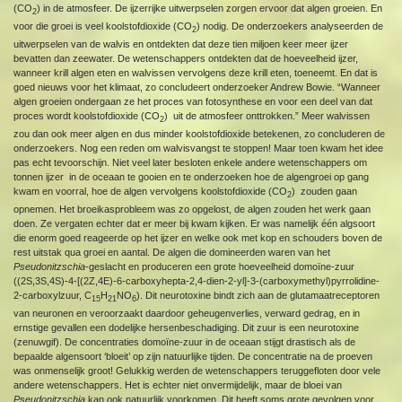
(CO
) in de atmosfeer. De ijzerrijke uitwerpselen zorgen ervoor dat algen groeien. En
2
voor die groei is veel koolstofdioxide (CO
) nodig. De onderzoekers analyseerden de
2
uitwerpselen van de walvis en ontdekten dat deze tien miljoen keer meer ijzer
bevatten dan zeewater. De wetenschappers ontdekten dat de hoeveelheid ijzer,
wanneer krill algen eten en walvissen vervolgens deze krill eten, toeneemt. En dat is
goed nieuws voor het klimaat, zo concludeert onderzoeker Andrew Bowie. “Wanneer
algen groeien ondergaan ze het proces van fotosynthese en voor een deel van dat
proces wordt koolstofdioxide (CO
) uit de atmosfeer onttrokken.” Meer walvissen
2
zou dan ook meer algen en dus minder koolstofdioxide betekenen, zo concluderen de
onderzoekers. Nog een reden om walvisvangst te stoppen! Maar toen kwam het idee
pas echt tevoorschijn. Niet veel later besloten enkele andere wetenschappers om
tonnen ijzer in de oceaan te gooien en te onderzoeken hoe de algengroei op gang
kwam en voorral, hoe de algen vervolgens koolstofdioxide (CO
) zouden gaan
2
opnemen. Het broeikasprobleem was zo opgelost, de algen zouden het werk gaan
doen. Ze vergaten echter dat er meer bij kwam kijken. Er was namelijk één algsoort
die enorm goed reageerde op het ijzer en welke ook met kop en schouders boven de
rest uitstak qua groei en aantal. De algen die domineerden waren van het
Pseudonitzschia
-geslacht en produceren een grote hoeveelheid domoïne-zuur
((2S,3S,4S)-4-[(2Z,4E)-6-carboxyhepta-2,4-dien-2-yl]-3-(carboxymethyl)pyrrolidine-
2-carboxylzuur, C
H
NO
). Dit neurotoxine bindt zich aan de glutamaatreceptoren
15
21
6
van neuronen en veroorzaakt daardoor geheugenverlies, verward gedrag, en in
ernstige gevallen een dodelijke hersenbeschadiging. Dit zuur is een neurotoxine
(zenuwgif). De concentraties domoïne-zuur in de oceaan stijgt drastisch als de
bepaalde algensoort ‘bloeit’ op zijn natuurlijke tijden. De concentratie na de proeven
was onmenselijk groot! Gelukkig werden de wetenschappers teruggefloten door vele
andere wetenschappers. Het is echter niet onvermijdelijk, maar de bloei van
Pseudonitzschia
kan ook natuurlijk voorkomen. Dit heeft soms grote gevolgen voor