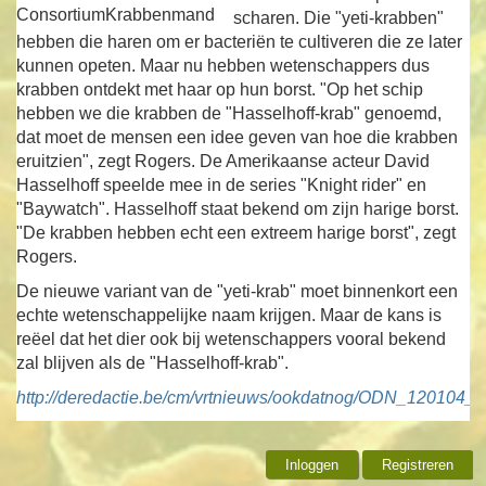
ConsortiumKrabbenmand
scharen. Die "yeti-krabben"
hebben die haren om er bacteriën te cultiveren die ze later
kunnen opeten. Maar nu hebben wetenschappers dus
krabben ontdekt met haar op hun borst. "Op het schip
hebben we die krabben de "Hasselhoff-krab" genoemd,
dat moet de mensen een idee geven van hoe die krabben
eruitzien", zegt Rogers. De Amerikaanse acteur David
Hasselhoff speelde mee in de series "Knight rider" en
"Baywatch". Hasselhoff staat bekend om zijn harige borst.
"De krabben hebben echt een extreem harige borst", zegt
Rogers.
De nieuwe variant van de "yeti-krab" moet binnenkort een
echte wetenschappelijke naam krijgen. Maar de kans is
reëel dat het dier ook bij wetenschappers vooral bekend
zal blijven als de "Hasselhoff-krab".
http://deredactie.be/cm/vrtnieuws/ookdatnog/ODN_120104_
Inloggen
Registreren