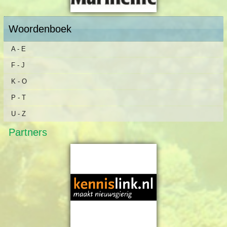
Woordenboek
A - E
F - J
K - O
P - T
U - Z
Partners