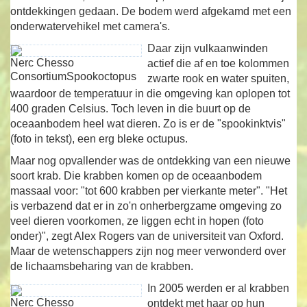
ontdekkingen gedaan. De bodem werd afgekamd met een
onderwatervehikel met camera's.
Daar zijn vulkaanwinden
Nerc Chesso
actief die af en toe kolommen
ConsortiumSpookoctopus
zwarte rook en water spuiten,
waardoor de temperatuur in die omgeving kan oplopen tot
400 graden Celsius. Toch leven in die buurt op de
oceaanbodem heel wat dieren. Zo is er de "spookinktvis"
(foto in tekst), een erg bleke octupus.
Maar nog opvallender was de ontdekking van een nieuwe
soort krab. Die krabben komen op de oceaanbodem
massaal voor: "tot 600 krabben per vierkante meter". "Het
is verbazend dat er in zo'n onherbergzame omgeving zo
veel dieren voorkomen, ze liggen echt in hopen (foto
onder)", zegt Alex Rogers van de universiteit van Oxford.
Maar de wetenschappers zijn nog meer verwonderd over
de lichaamsbeharing van de krabben.
In 2005 werden er al krabben
Nerc Chesso
ontdekt met haar op hun