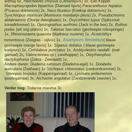
anthia) 6x,
Halichoeres chrysus
(Citroenlipvis) 3x, Een Koppel
Macropharyngodon bipartitus
(Diamant lipvis)
Paracanthurus hepatus
(Picasso doktersvis) 2x,
Naso lituratus
(Koekop doktersvis) 1x,
Synchiropus morrisoni
(Morrisons mandarijn pitvis) 2x,
Pseudochromis
aldabraensis
(Oranje dwergbaars) 1x,
Oxycirrhites typus
(Spitssnuit
koraalklimmer) 1x,
Opistognathus aurifrons
(Jack in the box) 2x,
Bothus
podas
(wit oog platvis)
1x,
Salarias fasciatus
(gestreepte rotsspringer)
1x,
Rhinomuraena quaesita
(bladneus murene) 1x,
Acreichthys
Anampses femininus
tomentosus
(Zeegras - vijlvis) 1x,
( blauw
gestreepte orange lipvis) 1x
,
Siganus doliatus
( blauw gestreepte
konijnvis) 1x,
Cirrhilabrus punctatus
1x,
Amblyeleotris randalli
(met
garnaal) 2x
,
Valenciennea.sp
( zandhapper) 1x,
Doryrhamphus
dactyliophorus
(Zebra - Zeenaald) 1x,
Andere dieren
:
Diadema setosum
(Diadema-egel) 1x,
Dolabella
auricularia
(Zeehaas) 1x
Stichopus chloronotus
(zeekomkommer) 2x,
Stenopus hispidus
(Kappersgarnaal) 1x,
Lysmata amboinensis
(poetsgarnaal) 3x,
Archaster angulatus
(Zandzevende zeester) 1x.
Verder nog:
Tridacna maxima 3x.