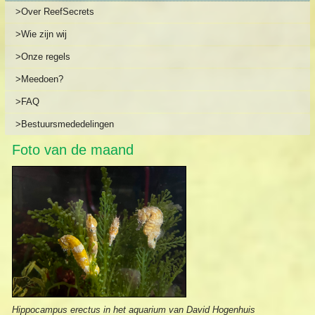
>Over ReefSecrets
>Wie zijn wij
>Onze regels
>Meedoen?
>FAQ
>Bestuursmededelingen
Foto van de maand
Hippocampus erectus in het aquarium van David Hogenhuis