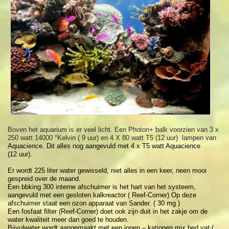
Boven het aquarium is er veel licht. Een Photon+ balk voorzien van 3 x
250 watt 14000 °Kelvin ( 9 uur) en 4 X 80 watt T5 (12 uur) lampen van
Aquacience. Dit alles nog aangevuld met 4 x T5 watt Aquacience
(12 uur).
Er wordt 225 liter water gewisseld, niet alles in een keer, neen mooi
gespreid over de maand.
Een
bbking 300 interne afschuimer is het hart van het systeem,
aangevuld met een gesloten kalkreactor ( Reef-Corner) Op deze
afschuimer staat een ozon apparaat van Sander. ( 30 mg )
Een fosfaat filter (Reef-Corner) doet ook zijn duit in het zakje om de
water kwaliteit meer dan goed te houden.
Bijvulwater wordt aangemaakt met een ionen – kationen mix bed vat (