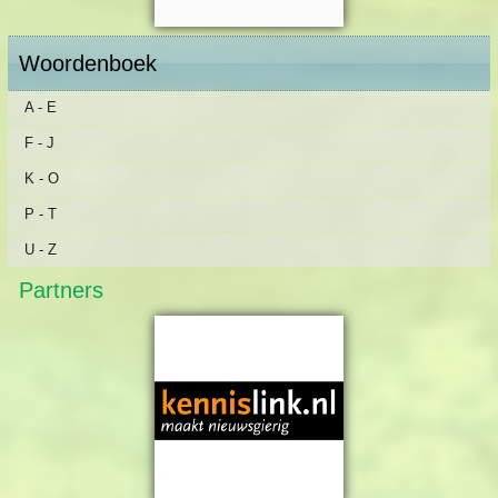
Woordenboek
A - E
F - J
K - O
P - T
U - Z
Partners