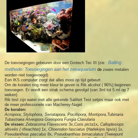
Balling
De toevoegingen gebeuren door een Grotech Tec III (zie :
methode: Toevoegingen aan het zeeaquarium
de
zware metalen
worden niet toegevoegd)
Een IKS computer zorgt dat alles mooi op tijd gebeurt.
Om de koralen nog meer kleur te geven is Rik alcohol ( 96%) beginnen
toevoegen. Er wordt een strak schema gevolgd (van 3ml tot 5 ml op 7
weken)
Rik test zijn water met alle gekende Salifert Test setjes maar ook met
de meer professionele van Macherey-Nagel.
De koralen:
Acropora; Stylophora, Seriatapora, Pocillipora, Montipora,Tubinaria
Tubastraea Alveopora Goniopora Fungia Clavularia
De vissen:
Zebrasoma Flavescens
3x
,
Coris picta
1x
,
Calloplesiops
altivelis ( rifwachter)
1x
, Choerodon fasciatus
(Harlekijns lipvis)
1x,
Pseudanthias pascalus
8x,
Pseudoanthias bimaculatus
(Tweepunt