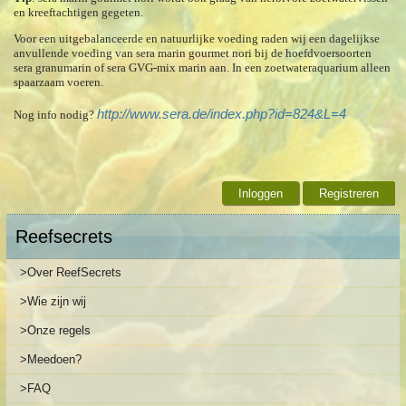
en kreeftachtigen gegeten.
Voor een uitgebalanceerde en natuurlijke voeding raden wij een dagelijkse
anvullende voeding van sera marin gourmet nori bij de hoefdvoersoorten
sera granumarin of sera GVG-mix marin aan. In een zoetwateraquarium alleen
spaarzaam voeren.
http://www.sera.de/index.php?id=824&L=4
Nog info nodig?
Inloggen
Registreren
Reefsecrets
>Over ReefSecrets
>Wie zijn wij
>Onze regels
>Meedoen?
>FAQ