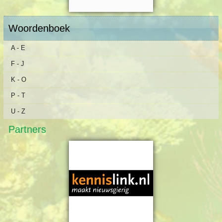
Woordenboek
A - E
F - J
K - O
P - T
U - Z
Partners