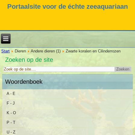
Portaalsite voor de échte zeeaquariaan
Start
Dieren
Andere dieren (1)
Zwarte koralen en Cilinderrozen
Zoeken op de site
Woordenboek
A - E
F - J
K - O
P - T
U - Z