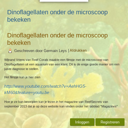
Dinoflagellaten onder de microscoop
bekeken
Dinoflagellaten onder de microscoop
bekeken
Geschreven door Germain Leys
|
Afdrukken
Wijnand Vriens van Reef Corals maakte een filmpje met de microscoop van
Dinoflagellaten uit een aquarium van een klant. Dit is de enige goede manier om een
juiste diagnose te stellen.
Het filmpje kan je hier zien
http://www.youtube.com/watch?v=AehHG5-
kM60&feature=youtu.be
Hoe je ze kan bestrijden kan je lezen in het magazine van ReefSecrets van
september 2013 dat je op deze website kan vinden onder het tabblad "Magazines"
Inloggen
Registreren