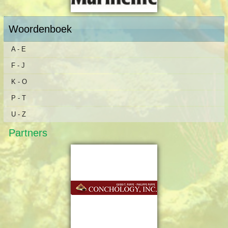
Woordenboek
A - E
F - J
K - O
P - T
U - Z
Partners