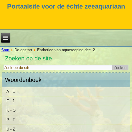
Portaalsite voor de échte zeeaquariaan
Start
De opstart
Esthetica van aquascaping deel 2
Zoeken op de site
Woordenboek
A - E
F - J
K - O
P - T
U - Z