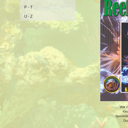
P - T
U - Z
Wat z
Kleu
Sporenele
Dus