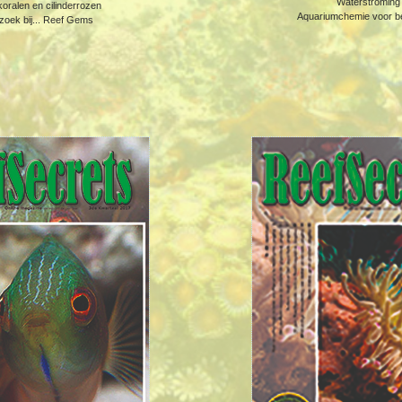
Waterstroming
oralen en cilinderrozen
Aquariumchemie voor b
oek bij... Reef Gems