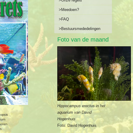
>Onze regels
>Meedoen?
>FAQ
>Bestuursmededelingen
Foto van de maand
Hippocampus erectus in het
aquarium van David
yopsis
Hogenhuis
rium
monen
Foto: David Hogenhuis
n