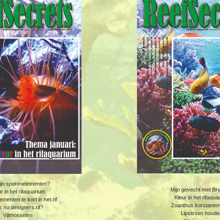
ijn sporenelementen?
Mijn gevecht met Br
r in het rifaquarium
Kleur in het rifaqua
menten te kort in het rif
Zoanthus korstane
 nu designers rif?
Lipvissen houde
Vijlmosselen