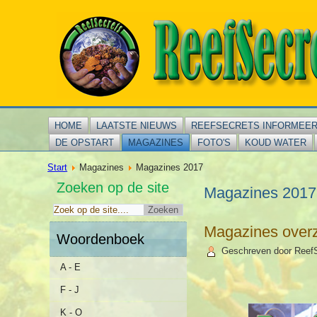
HOME
LAATSTE NIEUWS
REEFSECRETS INFORMEE
DE OPSTART
MAGAZINES
FOTO'S
KOUD WATER
Start
Magazines
Magazines 2017
Zoeken op de site
Magazines 2017
Magazines overz
Woordenboek
Geschreven door Reef
A - E
F - J
K - O