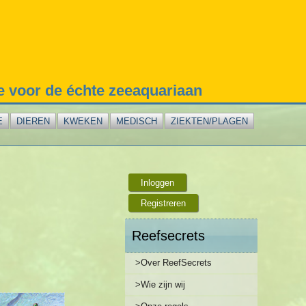
te voor de échte zeeaquariaan
E
DIEREN
KWEKEN
MEDISCH
ZIEKTEN/PLAGEN
Inloggen
Registreren
Reefsecrets
>Over ReefSecrets
>Wie zijn wij