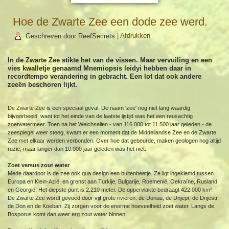
Hoe de Zwarte Zee een dode zee werd.
Geschreven door ReefSecrets
|
Afdrukken
In de Zwarte Zee stikte het van de vissen. Maar vervuiling en een
vies kwalletje genaamd Mnemiopsis leidyi hebben daar in
recordtempo verandering in gebracht. Een lot dat ook andere
zeeën beschoren lijkt.
De Zwarte Zee is een speciaal geval. De naam 'zee' nog niet lang waardig
bijvoorbeeld, want tot het einde van de laatste ijstijd was het een reusachtig
zoetwatermeer. Toen na het Weichselien - van 116.000 tot 11.500 jaar geleden - de
zeespiegel weer steeg, kwam er een moment dat de Middellandse Zee en de Zwarte
Zee met elkaar werden verbonden. Over hoe dat gebeurde, maken geologen nog altijd
ruzie, maar langer dan 10.000 jaar geleden was het niet.
Zoet versus zout water
Mede daardoor is de zee ook qua design een buitenbeetje. Ze ligt ingeklemd tussen
Europa en Klein-Azië, en grenst aan Turkije, Bulgarije, Roemenië, Oekraïne, Rusland
en Georgië. Het diepste punt is 2.210 meter. De oppervlakte bedraagt 422.000 km².
De Zwarte Zee wordt gevoed door vijf grote rivieren: de Donau, de Dnjepr, de Dnjestr,
de Don en de Koeban. Zij zorgen voor de enorme hoeveelheid zoet water. Langs de
Bosporus komt dan weer erg zout water binnen.