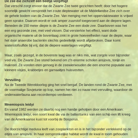
De zee die zichzelf een beetje vergiftigt
Dat verschil zorgt ervoor dat de Zwarte Zee twee gezichten heeft: door het hogere
soortelijk gewicht verspreidt het zoute dieptewater uit de Middellandse Zee zich over
de gehele bodem van de Zwarte Zee. Van menging met het oppervlaktewater is vrijwel
geen sprake. Daarom wordt er ook amper zuurstof toegevoerd aan de diepere lagen.
Beneden de 150 meter diepte is de Zwarte Zee een dode zee. Daarboven was het
een erg gezonde zee, met veel vissen. Dat versterkte het effect, want dode
organische materie uit de bovenlaag zinkt in grote hoeveelheden naar de diepte, waar
het door anaerobe bacteriën slechts gedeeltelijk wordt afgebroken. Daar komt
waterstofsulfide bij vrij, dat de diepere waterlagen vergiftigt.
Maar, zoals gezegd, in de bovenste laag was er niks mis, wat zorgde voor bijzonder
veel vis. De Zwarte Zee stond bekend om z'n enorme scholen ansjovis, tonijn en
makreel. Ze vonden eten genoeg in de zeewierwouden die een enorme populatie aan
kleinere visjes, krabbetjes en garnaaltjes huisvestten.
Vervuiling
Na de Tweede Wereldoorlog ging het snel bergaf. De landen rond de Zwarte Zee, met
de voormalige Sovjetunie op kop, namen het niet zo nauw met vervuiling, waardoor de
onderwaterfauna aan recordtempo verdween.
Mnemiopsis leidyi
En vanaf 1982 werden ze daarbij nog een handje geholpen door een Amerikaan:
Mnemiopsis leidyi, een soort kwal die via de ballasttanks van een schip een lift kreeg
van de Amerikaanse kust tot voorbij de Bosporus.
De doorzichtige medusa leeft van zooplankton en is in het bijzonder verlekkerd op de
eitjes van ansjovis. In haar oorspronkelijke habitat wordt de kwal in toom gehouden