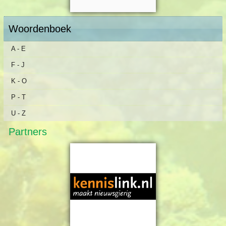
Woordenboek
A - E
F - J
K - O
P - T
U - Z
Partners