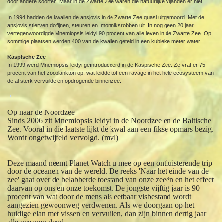
door andere soorten. Maar in de Zwarte Zee waren die natuurlijke vijanden er niet.
In 1994 hadden de kwallen de ansjovis in de Zwarte Zee quasi uitgemoord. Met de
ansjovis stierven dolfijnen, steuren en monniksrobben uit. In nog geen 20 jaar
vertegenwoordigde Mnemiopsis leidyi 90 procent van alle leven in de Zwarte Zee. Op
sommige plaatsen werden 400 van de kwallen geteld in een kubieke meter water.
Kaspische Zee
In 1999 werd Mnemiopsis leidyi geïntroduceerd in de Kaspische Zee. Ze vrat er 75
procent van het zooplankton op, wat leidde tot een ravage in het hele ecosysteem van
de al sterk vervuilde en opdrogende binnenzee.
Op naar de Noordzee
Sinds 2006 zit Mnemiopsis leidyi in de Noordzee en de Baltische
Zee. Vooral in die laatste lijkt de kwal aan een fikse opmars bezig.
Wordt ongetwijfeld vervolgd. (mvl)
Deze maand neemt Planet Watch u mee op een ontluisterende trip
door de oceanen van de wereld. De reeks 'Naar het einde van de
zee' gaat over de belabberde toestand van onze zeeën en het effect
daarvan op ons en onze toekomst. De jongste vijftig jaar is 90
procent van wat door de mens als eetbaar visbestand wordt
aangezien gewoonweg verdwenen. Als we doorgaan op het
huidige elan met vissen en vervuilen, dan zijn binnen dertig jaar
alle oceanen dood.