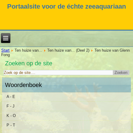
Portaalsite voor de échte zeeaquariaan
Start
Ten huize van...
Ten huize van... (Deel 2)
Ten huize van Glenn
Fong
Zoeken op de site
Woordenboek
A - E
F - J
K - O
P - T