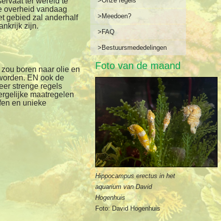
ervaat ter wereld te
>Onze regels
e overheid vandaag
>Meedoen?
 gebied zal anderhalf
nkrijk zijn.
>FAQ
>Bestuursmededelingen
Foto van de maand
 zou boren naar olie en
worden. EN ook de
zeer strenge regels
rgelijke maatregelen
fen en unieke
Hippocampus erectus in het
aquarium van David
Hogenhuis
Foto: David Hogenhuis