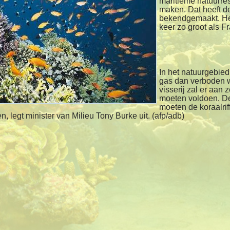
maritieme natuurres
maken. Dat heeft d
bekendgemaakt. Het
keer zo groot als Fra
In het natuurgebied
gas dan verboden 
visserij zal er aan 
moeten voldoen. De
moeten de koraalrif
n, legt minister van Milieu Tony Burke uit. (afp/adb)