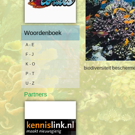
Woordenboek
A - E
F - J
K - O
biodiversiteit bescherme
P - T
U - Z
Partners