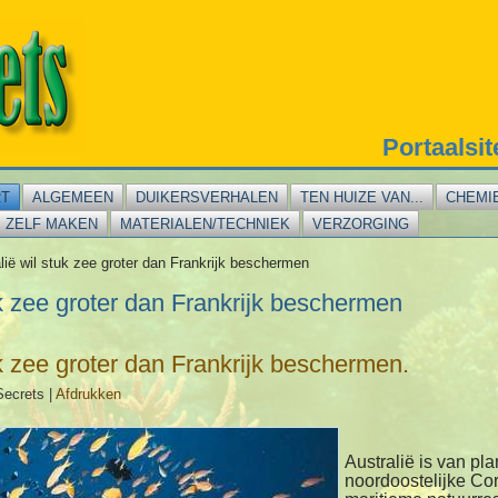
Portaalsi
RT
ALGEMEEN
DUIKERSVERHALEN
TEN HUIZE VAN...
CHEMI
ZELF MAKEN
MATERIALEN/TECHNIEK
VERZORGING
lië wil stuk zee groter dan Frankrijk beschermen
uk zee groter dan Frankrijk beschermen
uk zee groter dan Frankrijk beschermen.
Secrets
|
Afdrukken
Australië is van pl
noordoostelijke Cor