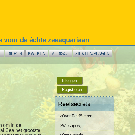
te voor de échte zeeaquariaan
E
DIEREN
KWEKEN
MEDISCH
ZIEKTEN/PLAGEN
Inloggen
Registreren
Reefsecrets
>Over ReefSecrets
an om in de
>Wie zijn wij
al Sea het grootste