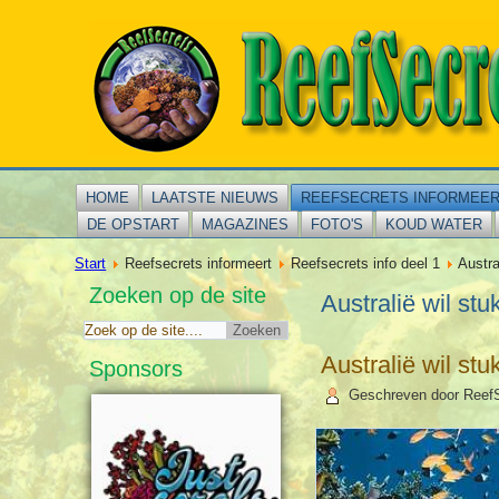
HOME
LAATSTE NIEUWS
REEFSECRETS INFORMEE
DE OPSTART
MAGAZINES
FOTO'S
KOUD WATER
Start
Reefsecrets informeert
Reefsecrets info deel 1
Austra
Zoeken op de site
Australië wil st
Australië wil st
Sponsors
Geschreven door Reef