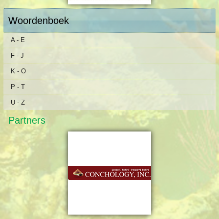
Woordenboek
A - E
F - J
K - O
P - T
U - Z
Partners