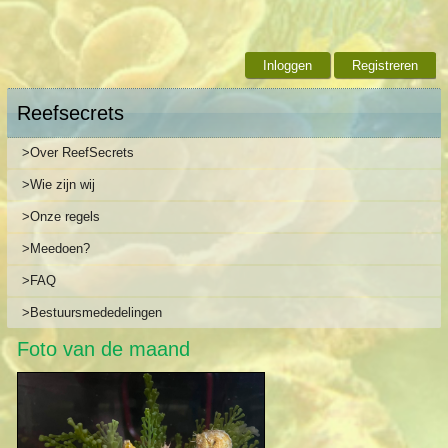
Inloggen
Registreren
Reefsecrets
>Over ReefSecrets
>Wie zijn wij
>Onze regels
>Meedoen?
>FAQ
>Bestuursmededelingen
Foto van de maand