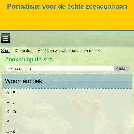
Portaalsite voor de échte zeeaquariaan
Start
De opstart
Het Nano Zeewater aquarium deel 3
Zoeken op de site
Woordenboek
A - E
F - J
K - O
P - T
U - Z