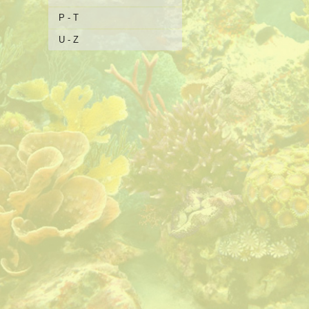
P - T
U - Z