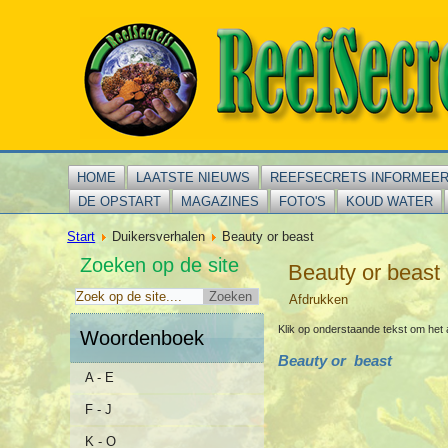
HOME
LAATSTE NIEUWS
REEFSECRETS INFORMEE
DE OPSTART
MAGAZINES
FOTO'S
KOUD WATER
Start
Duikersverhalen
Beauty or beast
Zoeken op de site
Beauty or beast
Afdrukken
Klik op onderstaande tekst om het 
Woordenboek
Beauty or beast
A - E
F - J
K - O