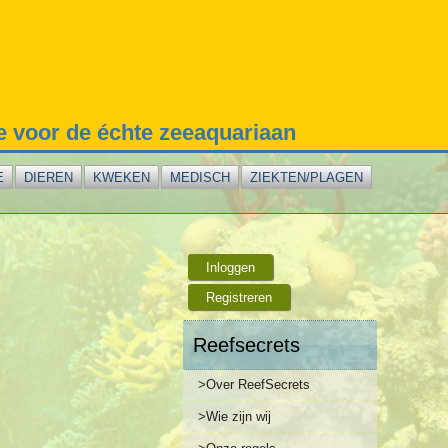
te voor de échte zeeaquariaan
E
DIEREN
KWEKEN
MEDISCH
ZIEKTEN/PLAGEN
Inloggen
Registreren
Reefsecrets
>Over ReefSecrets
>Wie zijn wij