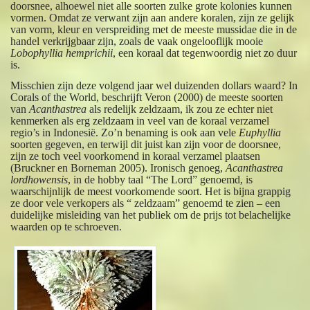
doorsnee, alhoewel niet alle soorten zulke grote kolonies kunnen
vormen. Omdat ze verwant zijn aan andere koralen, zijn ze gelijk
van vorm, kleur en verspreiding met de meeste mussidae die in de
handel verkrijgbaar zijn, zoals de vaak ongelooflijk mooie
Lobophyllia hemprichii
, een koraal dat tegenwoordig niet zo duur
is.
Misschien zijn deze volgend jaar wel duizenden dollars waard? In
Corals of the World, beschrijft Veron (2000) de meeste soorten
van
Acanthastrea
als redelijk zeldzaam, ik zou ze echter niet
kenmerken als erg zeldzaam in veel van de koraal verzamel
regio’s in Indonesië. Zo’n benaming is ook aan vele
Euphyllia
soorten gegeven, en terwijl dit juist kan zijn voor de doorsnee,
zijn ze toch veel voorkomend in koraal verzamel plaatsen
(Bruckner en Borneman 2005). Ironisch genoeg,
Acanthastrea
lordhowensis
, in de hobby taal “The Lord” genoemd, is
waarschijnlijk de meest voorkomende soort. Het is bijna grappig
ze door vele verkopers als “ zeldzaam” genoemd te zien – een
duidelijke misleiding van het publiek om de prijs tot belachelijke
waarden op te schroeven.