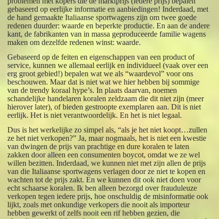
problemen met kopers die de marktprijs (iedere prijs) bepalen
gebaseerd op eerlijke informatie en aanbiedingen! Inderdaad, met
de hand gemaakte Italiaanse sportwagens zijn om twee goede
redenen duurder: waarde en beperkte productie. En aan de andere
kant, de fabrikanten van in massa geproduceerde familie wagens
maken om dezelfde redenen winst: waarde.
Gebaseerd op de feiten en eigenschappen van een product of
service, kunnen we allemaal eerlijk en individueel (vaak over een
erg groot gebied!) bepalen wat we als “waardevol” voor ons
beschouwen. Maar dat is niet wat we hier hebben bij sommige
van de trendy koraal hype’s. In plaats daarvan, noemen
schandelijke handelaren koralen zeldzaam die dit niet zijn (meer
hierover later), of bieden gestroopte exemplaren aan. Dit is niet
eerlijk. Het is niet verantwoordelijk. En het is niet legaal.
Dus is het werkelijke zo simpel als, “als je het niet koopt…zullen
ze het niet verkopen?” Ja, maar nogmaals, het is niet een kwestie
van dwingen de prijs van prachtige en dure koralen te laten
zakken door alleen een consumenten boycot, omdat we ze wel
willen bezitten. Inderdaad, we kunnen niet met zijn allen de prijs
van die Italiaanse sportwagens verlagen door ze niet te kopen en
wachten tot de prijs zakt. En we kunnen dit ook niet doen voor
echt schaarse koralen. Ik ben alleen bezorgd over frauduleuze
verkopen tegen iedere prijs, hoe onschuldig de misinformatie ook
lijkt, zoals met onkundige verkopers die nooit als importeur
hebben gewerkt of zelfs nooit een rif hebben gezien, die