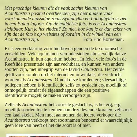
Met prachtige kleuren die de vaak zachte kleuren van
Acanthastrea positief overheersen, zijn hier andere vaak
voorkomende mussidae zoals Symphyllia en Lobophyllia te zien
in een Palau lagoon. Op de middelste foto, is een Acanthastrea
zichtbaar. Kun je het vinden? Zo niet, hoe kan je er dan zeker van
zijn dat de foto’s op websites of koralen in de winkel van een
Acanthastrea zijn
. Foto Eric Borneman.
Er is een verklaring voor hierboven genoemde taxonomische
verschillen. Vele aquarianen veronderstellen abusievelijk dat ze
Acanthastrea in hun aquarium hebben. In feite, vele foto’s in de
Reefslide presentatie zijn aanvechtbaar, en kunnen van andere
soorten zijn, met inbegrip van de faviid
Caulastrea
. Het zelfde
geldt voor koralen op het internet en in winkels, die verkocht
worden als
Acanthastrea
. Omdat deze koralen erg vleesachtige
poliepen hebben is identificatie zelfs tot geslacht erg moeilijk of
onmogelijk, omdat de eigenschappen die een positieve
identificatie mogelijke maken verborgen zijn.
Zelfs als
Acanthastrea
het correcte geslacht is, is het erg, erg
moeilijk soorten toe te kennen aan deze levende koralen, zelfs met
een kaal skelet. Men moet aannemen dat iedere verkoper die
Acanthastrea
verkoopt met soortnamen benoemd er waarschijnlijk
geen idee van heeft of het die soort is of niet.