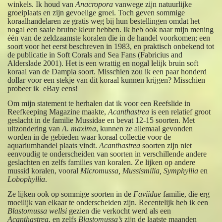
winkels. Ik houd van
Anacropora
vanwege zijn natuurlijke
groeiplaats en zijn gevoelige groei. Toch geven sommige
koraalhandelaren ze gratis weg bij hun bestellingen omdat het
nogal een saaie bruine kleur hebben. Ik heb ook naar mijn mening
één van de zeldzaamste koralen die in de handel voorkomen; een
soort voor het eerst beschreven in 1983, en praktisch onbekend tot
de publicatie in Soft Corals and Sea Fans (Fabricius and
Alderslade 2001). Het is een wrattig en nogal lelijk bruin soft
koraal van de Dampia soort. Misschien zou ik een paar honderd
dollar voor een stekje van dit koraal kunnen krijgen? Misschien
probeer ik eBay eens!
Om mijn statement te herhalen dat ik voor een Reefslide in
Reefkeeping Magazine maakte,
Acanthastrea
is een relatief groot
geslacht in de familie Mussidae en bevat 12-15 soorten. Met
uitzondering van
A. maxima
, kunnen ze allemaal gevonden
worden in de gebieden waar koraal collectie voor de
aquariumhandel plaats vindt.
Acanthastrea
soorten zijn niet
eenvoudig te onderscheiden van soorten in verschillende andere
geslachten en zelfs families van koralen. Ze lijken op andere
mussid koralen, vooral
Micromussa, Mussismilia, Symphyllia
en
Lobophyllia
.
Ze lijken ook op sommige soorten in de
Faviidae
familie, die erg
moeilijk van elkaar te onderscheiden zijn. Recentelijk heb ik een
Blastomussa wellsi
gezien die verkocht werd als een
Acanthastrea
, en zelfs
Blastomussa’s
zijn de laatste maanden