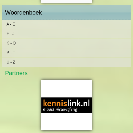
Woordenboek
A - E
F - J
K - O
P - T
U - Z
Partners