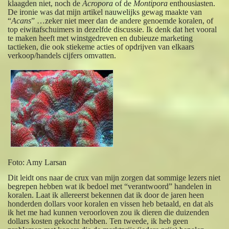
klaagden niet, noch de
Acropora
of de
Montipora
enthousiasten.
De ironie was dat mijn artikel nauwelijks gewag maakte van
“
Acans
” …zeker niet meer dan de andere genoemde koralen, of
top eiwitafschuimers in dezelfde discussie. Ik denk dat het vooral
te maken heeft met winstgedreven en dubieuze marketing
tactieken, die ook stiekeme acties of opdrijven van elkaars
verkoop/handels cijfers omvatten.
Foto: Amy Larsan
Dit leidt ons naar de crux van mijn zorgen dat sommige lezers niet
begrepen hebben wat ik bedoel met “verantwoord” handelen in
koralen. Laat ik allereerst bekennen dat ik door de jaren heen
honderden dollars voor koralen en vissen heb betaald, en dat als
ik het me had kunnen veroorloven zou ik dieren die duizenden
dollars kosten gekocht hebben. Ten tweede, ik heb geen