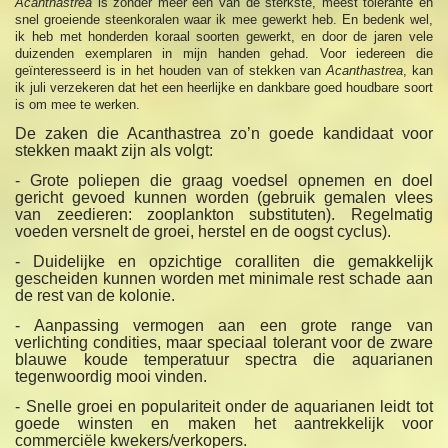
Acanthastrea
is zonder meer een van de sterkste, meest tolerante en
snel groeiende steenkoralen waar ik mee gewerkt heb. En bedenk wel,
ik heb met honderden koraal soorten gewerkt, en door de jaren vele
duizenden exemplaren in mijn handen gehad. Voor iedereen die
geïnteresseerd is in het houden van of stekken van
Acanthastrea
, kan
ik juli verzekeren dat het een heerlijke en dankbare goed houdbare soort
is om mee te werken.
De zaken die Acanthastrea zo’n goede kandidaat voor
stekken maakt zijn als volgt:
- Grote poliepen die graag voedsel opnemen en doel
gericht gevoed kunnen worden (gebruik gemalen vlees
van zeedieren: zooplankton substituten). Regelmatig
voeden versnelt de groei, herstel en de oogst cyclus).
- Duidelijke en opzichtige coralliten die gemakkelijk
gescheiden kunnen worden met minimale rest schade aan
de rest van de kolonie.
- Aanpassing vermogen aan een grote range van
verlichting condities, maar speciaal tolerant voor de zware
blauwe koude temperatuur spectra die aquarianen
tegenwoordig mooi vinden.
- Snelle groei en populariteit onder de aquarianen leidt tot
goede winsten en maken het aantrekkelijk voor
commerciële kwekers/verkopers.