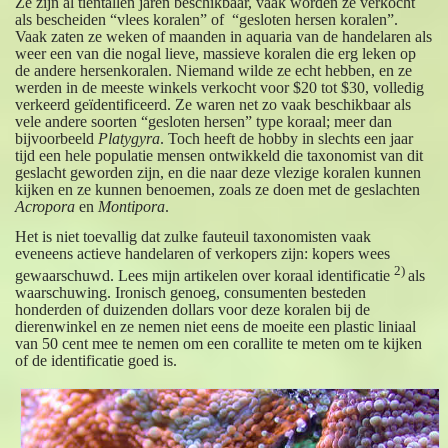
Ze zijn al tientallen jaren beschikbaar, vaak worden ze verkocht
als bescheiden “vlees koralen” of “gesloten hersen koralen”.
Vaak zaten ze weken of maanden in aquaria van de handelaren als
weer een van die nogal lieve, massieve koralen die erg leken op
de andere hersenkoralen. Niemand wilde ze echt hebben, en ze
werden in de meeste winkels verkocht voor $20 tot $30, volledig
verkeerd geïdentificeerd. Ze waren net zo vaak beschikbaar als
vele andere soorten “gesloten hersen” type koraal; meer dan
bijvoorbeeld
Platygyra
. Toch heeft de hobby in slechts een jaar
tijd een hele populatie mensen ontwikkeld die taxonomist van dit
geslacht geworden zijn, en die naar deze vlezige koralen kunnen
kijken en ze kunnen benoemen, zoals ze doen met de geslachten
Acropora
en
Montipora
.
Het is niet toevallig dat zulke fauteuil taxonomisten vaak
eveneens actieve handelaren of verkopers zijn: kopers wees
2)
gewaarschuwd. Lees mijn artikelen over koraal identificatie
als
waarschuwing. Ironisch genoeg, consumenten besteden
honderden of duizenden dollars voor deze koralen bij de
dierenwinkel en ze nemen niet eens de moeite een plastic liniaal
van 50 cent mee te nemen om een corallite te meten om te kijken
of de identificatie goed is.