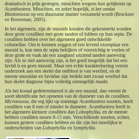
dramatisch in prijs gestegen, misschien wegens hun gelijkenis op
Acanthastrea
. Misschien, en zeker hopelijk, is het omdat
Blastomussa
op een duurzame manier verzameld wordt (Bruckner
en Borneman, 2005).
In het algemeen, zijn de mussids koralen die gekenmerkt worden
door grote coralliten met grote tanden of lobben op hun septa. De
coralliten hebben over het algemeen goed ontwikkelde
columellae. Om te kunnen zeggen of een levend exemplaar een
mussid is, kan men de septa bekijken of voorzichtig te voelen of
deze grote en vaak als een zaagtand uitziend tanden aanwezig
zijn. Als ze niet aanwezig zijn, is het goed mogelijk dat het een
faviid is en geen mussid. Maar een echte karakterisering vereist
onderzoek aan een skelet dat ontbloot is van weefsel, en de
meeste mussidae en faviidae zijn bedekt met zwaar weefsel dat
hun skelet diagnose bijna volledig onmogelijk maakt.
Als het koraal gedetermineerd is als een mussid, dan vereist de
soort identificatie het opmeten van de diameter van de coralliten.
Micromussa
, die erg lijkt op sommige
Acanthastrea
soorten, heeft
coralliten van 8 mm of minder in diameter.
Acanthastrea
heeft in
het algemeen kleinere coralliten dan Lobophyllia, en de meeste
hebben coralliten tussen 8-15 mm. Verschillende soorten, echter,
kunnen grotere coralliten hebben en die zijn het moeilijkst te
onderscheiden van
Lobophyllia
en
Symphyllia.