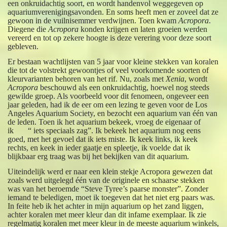
een onkruidachtig soort, en wordt handenvol weggegeven op
aquariumverenigingsavonden. En soms heeft men er zoveel dat ze
gewoon in de vuilnisemmer verdwijnen. Toen kwam
Acropora
.
Diegene die
Acropora
konden krijgen en laten groeien werden
vereerd en tot op zekere hoogte is deze verering voor deze soort
gebleven.
Er bestaan wachtlijsten van 5 jaar voor kleine stekken van koralen
die tot de volstrekt gewoontjes of veel voorkomende soorten of
kleurvarianten behoren van het rif. Nu, zoals met
Xenia
, wordt
Acropora
beschouwd als een onkruidachtig, hoewel nog steeds
gewilde groep. Als voorbeeld voor dit fenomeen, ongeveer een
jaar geleden, had ik de eer om een lezing te geven voor de Los
Angeles Aquarium Society, en bezocht een aquarium van één van
de leden. Toen ik het aquarium bekeek, vroeg de eigenaar of
ik “ iets speciaals zag”. Ik bekeek het aquarium nog eens
goed, met het gevoel dat ik iets miste. Ik keek links, ik keek
rechts, en keek in ieder gaatje en spleetje, ik voelde dat ik
blijkbaar erg traag was bij het bekijken van dit aquarium.
Uiteindelijk werd er naar een klein stekje Acropora gewezen dat
zoals werd uitgelegd één van de originele en schaarse stekken
was van het beroemde “Steve Tyree’s paarse monster”. Zonder
iemand te beledigen, moet ik toegeven dat het niet erg paars was.
In feite heb ik het achter in mijn aquarium op het zand liggen,
achter koralen met meer kleur dan dit infame exemplaar. Ik zie
regelmatig koralen met meer kleur in de meeste aquarium winkels,