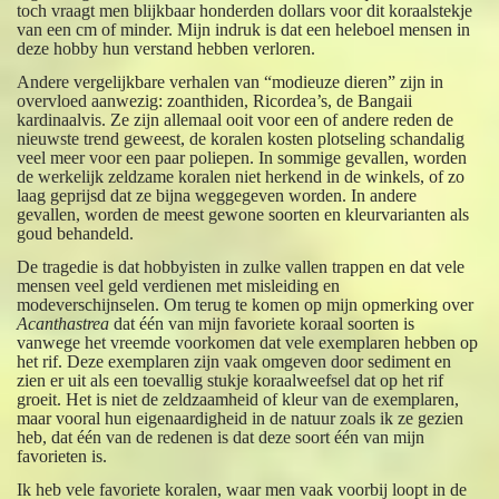
toch vraagt men blijkbaar honderden dollars voor dit koraalstekje
van een cm of minder. Mijn indruk is dat een heleboel mensen in
deze hobby hun verstand hebben verloren.
Andere vergelijkbare verhalen van “modieuze dieren” zijn in
overvloed aanwezig: zoanthiden, Ricordea’s, de Bangaii
kardinaalvis. Ze zijn allemaal ooit voor een of andere reden de
nieuwste trend geweest, de koralen kosten plotseling schandalig
veel meer voor een paar poliepen. In sommige gevallen, worden
de werkelijk zeldzame koralen niet herkend in de winkels, of zo
laag geprijsd dat ze bijna weggegeven worden. In andere
gevallen, worden de meest gewone soorten en kleurvarianten als
goud behandeld.
De tragedie is dat hobbyisten in zulke vallen trappen en dat vele
mensen veel geld verdienen met misleiding en
modeverschijnselen. Om terug te komen op mijn opmerking over
Acanthastrea
dat één van mijn favoriete koraal soorten is
vanwege het vreemde voorkomen dat vele exemplaren hebben op
het rif. Deze exemplaren zijn vaak omgeven door sediment en
zien er uit als een toevallig stukje koraalweefsel dat op het rif
groeit. Het is niet de zeldzaamheid of kleur van de exemplaren,
maar vooral hun eigenaardigheid in de natuur zoals ik ze gezien
heb, dat één van de redenen is dat deze soort één van mijn
favorieten is.
Ik heb vele favoriete koralen, waar men vaak voorbij loopt in de