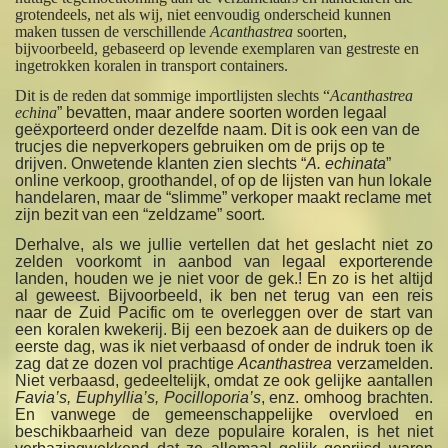
grotendeels, net als wij, niet eenvoudig onderscheid kunnen
maken tussen de verschillende
Acanthastrea
soorten,
bijvoorbeeld, gebaseerd op levende exemplaren van gestreste en
ingetrokken koralen in transport containers.
Dit is de reden dat sommige importlijsten slechts “
Acanthastrea
echina
” bevatten, maar andere soorten worden legaal
geëxporteerd onder dezelfde naam. Dit is ook een van de
trucjes die nepverkopers gebruiken om de prijs op te
drijven. Onwetende klanten zien slechts “
A. echinata
”
online verkoop, groothandel, of op de lijsten van hun lokale
handelaren, maar de “slimme” verkoper maakt reclame met
zijn bezit van een “zeldzame” soort.
Derhalve, als we jullie vertellen dat het geslacht niet zo
zelden voorkomt in aanbod van legaal exporterende
landen, houden we je niet voor de gek.! En zo is het altijd
al geweest. Bijvoorbeeld, ik ben net terug van een reis
naar de Zuid Pacific om te overleggen over de start van
een koralen kwekerij. Bij een bezoek aan de duikers op de
eerste dag, was ik niet verbaasd of onder de indruk toen ik
zag dat ze dozen vol prachtige
Acanthastrea
verzamelden.
Niet verbaasd, gedeeltelijk, omdat ze ook gelijke aantallen
Favia’s, Euphyllia’s, Pocilloporia’s
, enz. omhoog brachten.
En vanwege de gemeenschappelijke overvloed en
beschikbaarheid van deze populaire koralen, is het niet