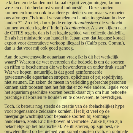
te kijken en de landen met koraal export vergunningen, kunnen
we zien dat de herkomst vooral Indonesië is. Deze soorten
kunnen en komen ook in andere gebieden voor, maar we moeten
ons afvragen,”Is koraal verzamelen en handel toegestaan in deze
landen.?” Zo niet, dan zijn de enige
Acanthastrea
die verkocht
kunnen worden legale (“Indo”)
Acanthastrea
. Als we kijken naar
de CITES regels, dan is het legale gebied van collectie duidelijk.
En als het ministerie van handel in Japan zegt dat Japanse koraal
export voor decoratieve verkoop illegaal is (Calfo pers. Comm.),
dan is dat voor mij ook goed genoeg.
Aan de gewetensvolle aquariaan vraag ik: is dit het werkelijk
waard? Waarom de wet overtreden die bedoeld is om de soorten
en riffen te beschermen die we bewonderen en onder druk staan?
Wat we hopen, natuurlijk, is dat goed geïnformeerde,
gewetensvolle aquarianen stropers, oplichters of prijsopdrijving
niet steunen. En zeker, de meest in verleiding gebrachte personen
kunnen zich troosten met het feit dat er zo vele andere, legale voor
het aquarium geschikte soorten beschikbaar zijn om hun behoefte
prachtige rif koralen te houden en te observeren, te bevredigen.
Toch, ik betreur nog steeds de creatie van de (belachelijke) hype
voor zogenaamde zeldzame koralen. Het lijkt veel op de
meerjarige wachtlijst voor bepaalde soorten bij sommige
handelaren, zoals Eric hierboven al vermelde. Zulke lijsten zijn
belachelijk op het hilarische af. Ze illustreren, op zijn best, de
onwetendheid op het gebied van koraal oogsten cycli, en optimale