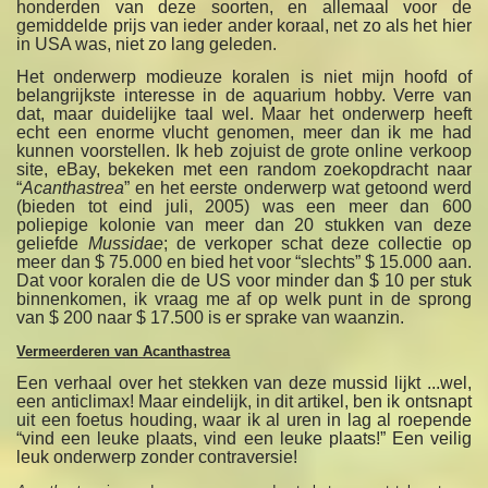
honderden van deze soorten, en allemaal voor de
gemiddelde prijs van ieder ander koraal, net zo als het hier
in USA was, niet zo lang geleden.
Het onderwerp modieuze koralen is niet mijn hoofd of
belangrijkste interesse in de aquarium hobby. Verre van
dat, maar duidelijke taal wel. Maar het onderwerp heeft
echt een enorme vlucht genomen, meer dan ik me had
kunnen voorstellen. Ik heb zojuist de grote online verkoop
site, eBay, bekeken met een random zoekopdracht naar
“
Acanthastrea
” en het eerste onderwerp wat getoond werd
(bieden tot eind juli, 2005) was een meer dan 600
poliepige kolonie van meer dan 20 stukken van deze
geliefde
Mussidae
; de verkoper schat deze collectie op
meer dan $ 75.000 en bied het voor “slechts” $ 15.000 aan.
Dat voor koralen die de US voor minder dan $ 10 per stuk
binnenkomen, ik vraag me af op welk punt in de sprong
van $ 200 naar $ 17.500 is er sprake van waanzin.
Vermeerderen van Acanthastrea
Een verhaal over het stekken van deze mussid lijkt ...wel,
een anticlimax! Maar eindelijk, in dit artikel, ben ik ontsnapt
uit een foetus houding, waar ik al uren in lag al roepende
“vind een leuke plaats, vind een leuke plaats!” Een veilig
leuk onderwerp zonder contraversie!