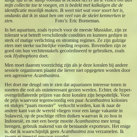
mijn collectie toe te voegen, en is bedekt met kalkalgen die de
identificatie moeilijk maken. Ik weet niet wat voor soort het is,
ondanks dat ik in staat ben om veel van de skelet kenmerken te
zien
. Foto’s: Eric Borneman.
In het aquarium, zoals typisch voor de meeste
Mussidae
, zijn ze
tolerant wat betreft verschillende condities en kunnen gedijen in
sterk of matige verlichting en stroming regimes. Ze zijn gulzige
eters met sterke nachtelijke voeding respons. Bovendien zijn ze
goed om hun vechttentakels gecoördineerd te gebruiken, zoals
ook
Hydnophora
doet.
Men moet daarom voorzichtig zijn als je deze koralen bij andere
sessiele organismen plaatst die liever niet opgegeten worden door
een agressieve
Acanthastrea
.
Het doet me deugd om te zien dat aquarianen interesse tonen in
soorten die ooit als oninteressant gezien werden. Echter, de hyper-
overgeïnflateerde prijzen van deze koralen zijn bespottelijk. Voor
de prijs waarvoor tegenwoordig een paar
Acanthastrea
kolonies
en stukjes “paars monster” verkocht worden, kan ik naar de
andere kant van de wereld vliegen voor een lange vakantie in
Sulawesi, op de prachtige riffen duiken waarvan ik zo hou in
Indonesië, en met een beetje moeite
Acanthastrea
mee terug
brengen, gebruik makend van de bestaande exporteurs. Het enige
is, dat ik waarschijnlijk geen
Acanthastrea
zou verzamelen. Ik
zwem er meestal gewoon voorbij.