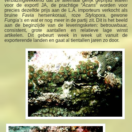
verbazingwekkend dat ze allemaal gelijk geprijsd waren
voor de export! JA, de prachtige “
Acans
” worden voor
precies dezelfde prijs aan de L.A. importeurs verkocht als
bruine
Favia
hersenkoraal, roze
Stylopora
, gewone
Fungia’s
en wat er nog meer in de partij zit. Dit is het beeld
aan de beginzijde van de leveringsketen: betrouwbaar,
consistent, grote aantallen en relatieve lage winst
artikelen. Dit gebeurt week in week uit vanuit de
exporterende landen en gaat al tientallen jaren zo door.