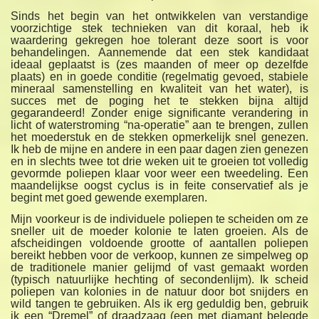
Sinds het begin van het ontwikkelen van verstandige
voorzichtige stek technieken van dit koraal, heb ik
waardering gekregen hoe tolerant deze soort is voor
behandelingen. Aannemende dat een stek kandidaat
ideaal geplaatst is (zes maanden of meer op dezelfde
plaats) en in goede conditie (regelmatig gevoed, stabiele
mineraal samenstelling en kwaliteit van het water), is
succes met de poging het te stekken bijna altijd
gegarandeerd! Zonder enige significante verandering in
licht of waterstroming “na-operatie” aan te brengen, zullen
het moederstuk en de stekken opmerkelijk snel genezen.
Ik heb de mijne en andere in een paar dagen zien genezen
en in slechts twee tot drie weken uit te groeien tot volledig
gevormde poliepen klaar voor weer een tweedeling. Een
maandelijkse oogst cyclus is in feite conservatief als je
begint met goed gewende exemplaren.
Mijn voorkeur is de individuele poliepen te scheiden om ze
sneller uit de moeder kolonie te laten groeien. Als de
afscheidingen voldoende grootte of aantallen poliepen
bereikt hebben voor de verkoop, kunnen ze simpelweg op
de traditionele manier gelijmd of vast gemaakt worden
(typisch natuurlijke hechting of secondenlijm). Ik scheid
poliepen van kolonies in de natuur door bot snijders en
wild tangen te gebruiken. Als ik erg geduldig ben, gebruik
ik een “Dremel” of draadzaag (een met diamant belegde