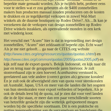
beperkte mate gemaakt worden. Als je twijfels hebt, probeer eens
voor te stellen wat er zou gebeuren als de $400 zonnebrillen
makers hun producten massaal zouden produceren om de kosten
te drukken en ze tegelijkertijd verkopen in zowel Wal-Mart
winkels als de duurste boutiquen op Rodeo Drive?. Ah…Ik kan je
verzekeren dat de verkopen van design zonnebrillen op Rodeo
Drive winkels inzakken, als openvallende monden in een kerk
met winderig koor.
Het verschil met “
Acans
” hier is dat in tegenstelling met design
zonnebrillen, “
Acans
” niet zeldzaam of beperkt zijn. Echt waar!
Als je me niet gelooft… ga naar de CITES.org website
(
http://www.cites.org/eng/resources/quotas/quotas.shtml
) en
http://www.cites.org/common/quotas/2005/quotas2005.pdf
) en
kijk zelf naar de export quota’s. Bekijk Indonesië, en kijk naar dit
jaar en terug naar de gerapporteerde jaren hiervoor. Je zult
stomverbaasd zijn te zien hoeveel
Acanthastrea
verstuurd is,
gerelateerd aan vele andere (correct gezien als) gewone koralen!
En je zult ook de afwezigheid zien van quota voor steenkoralen
uit Australië, Japan, USA en meer van die landen die het oogsten
van hun steenkoralen voor export verbieden of beperken. Als je
ook de details leest bij de quota, zal je zien dat voor veel landen
die in de lijst staan, er meer dan een paar verschillende soorten
van hetzelfde geslacht zijn die wettelijk geëxporteerd mogen
worden bij die specifieke soortnaam. Dit is een praktische en
nuttige tegemoetkoming aan de verzamelaars en handelaren die