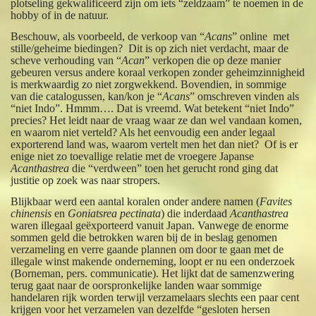
plotseling gekwalificeerd zijn om iets “zeldzaam” te noemen in de
hobby of in de natuur.
Beschouw, als voorbeeld, de verkoop van “
Acans
” online met
stille/geheime biedingen? Dit is op zich niet verdacht, maar de
scheve verhouding van “
Acan
” verkopen die op deze manier
gebeuren versus andere koraal verkopen zonder geheimzinnigheid
is merkwaardig zo niet zorgwekkend. Bovendien, in sommige
van die catalogussen, kan/kon je “
Acans
” omschreven vinden als
“niet Indo”. Hmmm…. Dat is vreemd. Wat betekent “niet Indo”
precies? Het leidt naar de vraag waar ze dan wel vandaan komen,
en waarom niet verteld? Als het eenvoudig een ander legaal
exporterend land was, waarom vertelt men het dan niet? Of is er
enige niet zo toevallige relatie met de vroegere Japanse
Acanthastrea
die “verdween” toen het gerucht rond ging dat
justitie op zoek was naar stropers.
Blijkbaar werd een aantal koralen onder andere namen (
Favites
chinensis
en
Goniatsrea pectinata
) die inderdaad
Acanthastrea
waren illegaal geëxporteerd vanuit Japan. Vanwege de enorme
sommen geld die betrokken waren bij de in beslag genomen
verzameling en verre gaande plannen om door te gaan met de
illegale winst makende onderneming, loopt er nu een onderzoek
(Borneman, pers. communicatie). Het lijkt dat de samenzwering
terug gaat naar de oorspronkelijke landen waar sommige
handelaren rijk worden terwijl verzamelaars slechts een paar cent
krijgen voor het verzamelen van dezelfde “gesloten hersen