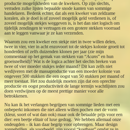
productie mogelijkheden van de kwekers. Op zijn slechts,
verraden zulke lijsten bepaalde snode kanten van sommige
handelaren. Bedenk echter, dat als een kweker van zeldzame
koralen, als je doel is of zoveel mogelijk geld verdienen is, of
zoveel mogelijk stekjes weggeven is, is het dan niet logisch om
tijdelijk zendingen te vertragen en een grotere stekken voorraad
aan te leggen vanwaar je ze kan verzenden.
Waarom zou een kweker een stekje niet in twee willen delen,
twee in vier, vier in acht enzovoort tot de stekjes kolonie groeit tot
honderden of zelfs duizenden klonen per jaar (zie mijn
commentaar op het gemak van stekken van “
Acans
” en hun
groeisnelheid)? Wat is de logica achter het slechts breken van
twee of vier moeder stukjes ieder maand? Dit kan zelfs niet
wedijveren met de massaproductie van een moeder kolonie van
ongeveer 500 stukken die een oogst van 50 stukken per maand of
meer toestaat. Het zou duidelijk moeten zijn dat een oprechte
productie en oogst productiviteit de lange termijn wachtlijsten zou
doen verdwijnen op de meest prettige manier voor alle
betrokkenen.
Nu kan ik het verlangen begrijpen van sommige lieden met een
onbeperkt inkomen die niet alleen willen pochen met de vorm
(kleur, soort of wat dan ook) maar ook de betaalde prijs voor een
dier: een beetje elitair of luxe gedrag. We hebben allemaal onze
ondeugden – ik kan daar begrip voor opbrengen. Maar design
zonnebrillen, als voorbeeld, zijn vooral “kostbaar” omdat ze in