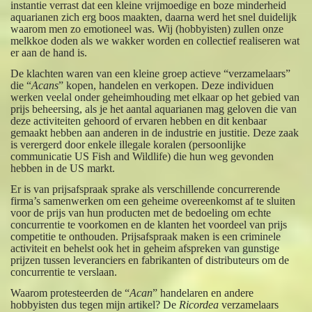
instantie verrast dat een kleine vrijmoedige en boze minderheid
aquarianen zich erg boos maakten, daarna werd het snel duidelijk
waarom men zo emotioneel was. Wij (hobbyisten) zullen onze
melkkoe doden als we wakker worden en collectief realiseren wat
er aan de hand is.
De klachten waren van een kleine groep actieve “verzamelaars”
die “
Acans
” kopen, handelen en verkopen. Deze individuen
werken veelal onder geheimhouding met elkaar op het gebied van
prijs beheersing, als je het aantal aquarianen mag geloven die van
deze activiteiten gehoord of ervaren hebben en dit kenbaar
gemaakt hebben aan anderen in de industrie en justitie. Deze zaak
is verergerd door enkele illegale koralen (persoonlijke
communicatie US Fish and Wildlife) die hun weg gevonden
hebben in de US markt.
Er is van prijsafspraak sprake als verschillende concurrerende
firma’s samenwerken om een geheime overeenkomst af te sluiten
voor de prijs van hun producten met de bedoeling om echte
concurrentie te voorkomen en de klanten het voordeel van prijs
competitie te onthouden. Prijsafspraak maken is een criminele
activiteit en behelst ook het in geheim afspreken van gunstige
prijzen tussen leveranciers en fabrikanten of distributeurs om de
concurrentie te verslaan.
Waarom protesteerden de “
Acan
” handelaren en andere
hobbyisten dus tegen mijn artikel? De
Ricordea
verzamelaars