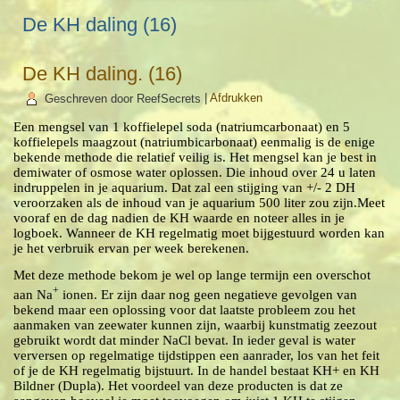
De KH daling (16)
De KH daling. (16)
Geschreven door ReefSecrets
|
Afdrukken
Een mengsel van 1 koffielepel soda (natriumcarbonaat) en 5
koffielepels maagzout (natriumbicarbonaat) eenmalig is de enige
bekende methode die relatief veilig is. Het mengsel kan je best in
demiwater of osmose water oplossen. Die inhoud over 24 u laten
indruppelen in je aquarium. Dat zal een stijging van +/- 2 DH
veroorzaken als de inhoud van je aquarium 500 liter zou zijn.
Meet
vooraf en de dag nadien de KH waarde en noteer alles in je
logboek. Wanneer de KH regelmatig moet bijgestuurd worden kan
je het verbruik ervan per week berekenen.
Met deze methode bekom je wel op lange termijn een overschot
+
aan Na
ionen. Er zijn daar nog geen negatieve gevolgen van
bekend maar een oplossing voor dat laatste probleem zou het
aanmaken van zeewater kunnen zijn, waarbij kunstmatig zeezout
gebruikt wordt dat minder NaCl bevat. In ieder geval is water
verversen op regelmatige tijdstippen een aanrader, los van het feit
of je de KH regelmatig bijstuurt.
In de handel bestaat KH+ en KH
Bildner (Dupla). Het voordeel van deze producten is dat ze