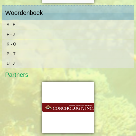
Woordenboek
A - E
F - J
K - O
P - T
U - Z
Partners