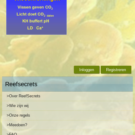
Inloggen
Registreren
Reefsecrets
>Over ReefSecrets
>Wie zijn wij
>Onze regels
>Meedoen?
>FAQ