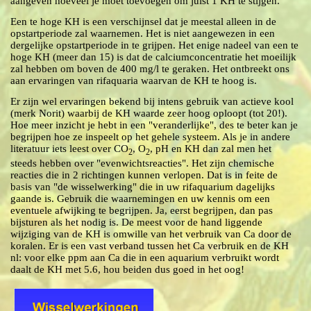
aangeven hoeveel je moet toevoegen om juist 1 KH te stijgen.
Een te hoge KH is een verschijnsel dat je meestal alleen in de
opstartperiode zal waarne­men. Het is niet aangewezen in een
dergelijke opstartperiode in te grijpen. Het enige nadeel van een te
hoge KH (meer dan 15) is dat de calciumconcentratie het moeilijk
zal hebben om boven de 400 mg/l te geraken.
Het ontbreekt ons
aan ervaringen van rifaquaria waarvan de KH te hoog is.
Er zijn wel ervaringen bekend bij intens gebruik van actieve kool
(merk Norit) waarbij de KH waarde zeer hoog oploopt (tot 20!).
Hoe meer inzicht je hebt in een "veranderlijke", des te beter kan je
begrijpen hoe ze inspeelt op het gehele systeem.
Als je in andere
literatuur iets leest over CO
, O
, pH en KH dan zal men het
2
2
steeds hebben over "evenwichtsreacties". Het zijn chemische
reacties die in 2 richtingen kunnen verlopen. Dat is in feite de
basis van "de wisselwerking" die in uw rifaquarium dagelijks
gaande is. Gebruik die waarnemingen en uw kennis om een
eventuele afwijking te begrijpen. Ja, eerst begrijpen, dan pas
bijsturen als het nodig is. De meest voor de hand liggende
wijziging van de KH is omwille van het verbruik van Ca door de
koralen. Er is een vast verband tussen het Ca verbruik en de KH
nl: voor elke ppm aan Ca die in een aquarium verbruikt wordt
daalt de KH met 5.6, hou beiden dus goed in het oog!