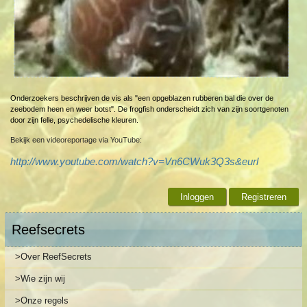
Onderzoekers beschrijven de vis als "een opgeblazen rubberen bal die over de
zeebodem heen en weer botst". De frogfish onderscheidt zich van zijn soortgenoten
door zijn felle, psychedelische kleuren.
Bekijk een videoreportage via YouTube:
http://www.youtube.com/watch?v=Vn6CWuk3Q3s&eurl
Inloggen
Registreren
Reefsecrets
>Over ReefSecrets
>Wie zijn wij
>Onze regels