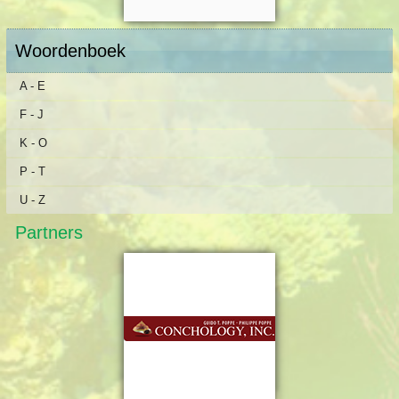
Woordenboek
A - E
F - J
K - O
P - T
U - Z
Partners