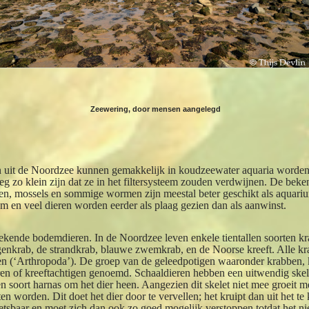
Zeewering, door mensen aangelegd
n uit de Noordzee kunnen gemakkelijk in koudzeewater aquaria worde
g zo klein zijn dat ze in het filtersysteem zouden verdwijnen. De bek
n, mossels en sommige wormen zijn meestal beter geschikt als aquariumd
um en veel dieren worden eerder als plaag gezien dan als aanwinst.
ekende bodemdieren. In de Noordzee leven enkele tientallen soorten kr
nkrab, de strandkrab, blauwe zwemkrab, en de Noorse kreeft. Alle kra
en (‘Arthropoda’). De groep van de geleedpotigen waaronder krabben, k
en of kreeftachtigen genoemd. Schaaldieren hebben een uitwendig skel
een soort harnas om het dier heen. Aangezien dit skelet niet mee groeit me
 worden. Dit doet het dier door te vervellen; het kruipt dan uit het te
wetsbaar en moet zich dan ook zo goed mogelijk verstoppen totdat het ni