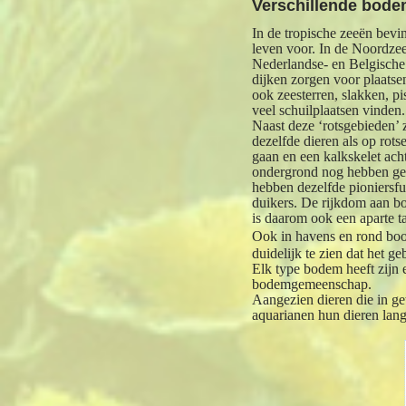
Verschillende bod
In de tropische zeeën bevi
leven voor. In de Noordzee
Nederlandse- en Belgisch
dijken zorgen voor plaat
ook zeesterren, slakken, 
veel schuilplaatsen vinden.
Naast deze ‘rotsgebieden’ 
dezelfde dieren als op rot
gaan en een kalkskelet ach
ondergrond nog hebben gem
hebben dezelfde pioniersfu
duikers. De rijkdom aan bo
is daarom ook een aparte t
Ook in havens en rond boorp
duidelijk te zien dat het 
Elk type bodem heeft zijn 
bodemgemeenschap.
Aangezien dieren die in ge
aquarianen hun dieren lan