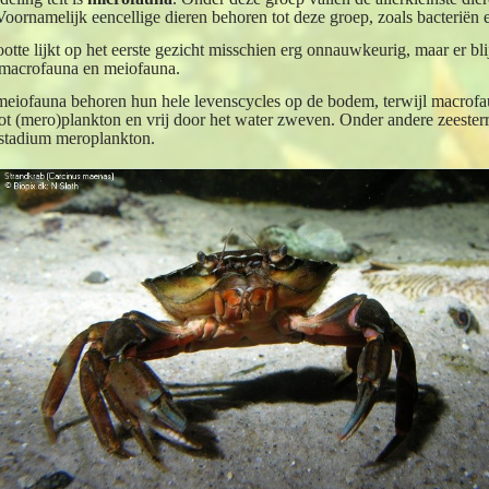
Voornamelijk eencellige dieren behoren tot deze groep, zoals bacteriën 
tte lijkt op het eerste gezicht misschien erg onnauwkeurig, maar er blij
d macrofauna en meiofauna.
 meiofauna behoren hun hele levenscycles op de bodem, terwijl macrofa
ot (mero)plankton en vrij door het water zweven. Onder andere zeesterr
 stadium meroplankton.