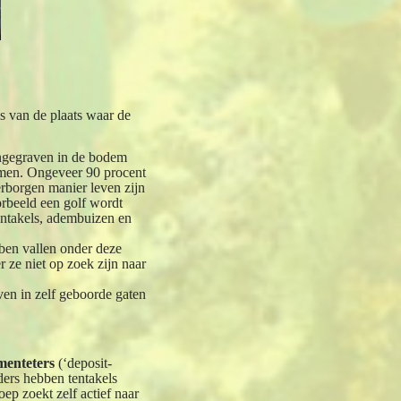
s van de plaats waar de
ingegraven in de bodem
ormen. Ongeveer 90 procent
erborgen manier leven zijn
orbeeld een golf wordt
tentakels, adembuizen en
en vallen onder deze
 ze niet op zoek zijn naar
ven in zelf geboorde gaten
menteters
(‘deposit-
rders hebben tentakels
ep zoekt zelf actief naar