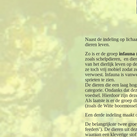
Naast de indeling op licha
dieren leven.
Zo is er de groep
infauna
zoals schelpdieren, en die
van het dierlijk leven op 
ze toch vrij mobiel zodat 
verwoest. Infauna is vanwe
sprieten te zien.
De dieren die een laag ho
categorie. Ondanks dat dez
voedsel. Hierdoor zijn dez
Als laatste is er de groep d
(zoals de Witte boormossel
Een derde indeling maakt 
De belangrijkste twee groe
feeders’). De dieren uit dez
waaraan een kleverige stof