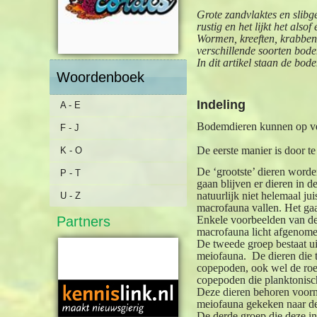
Grote zandvlaktes en slibge
rustig en het lijkt het als
Wormen, kreeften, krabben,
verschillende soorten bod
In dit artikel staan de bod
Woordenboek
Indeling
A - E
Bodemdieren kunnen op ve
F - J
De eerste manier is door te
K - O
De ‘grootste’ dieren word
P - T
gaan blijven er dieren in 
natuurlijk niet helemaal j
U - Z
macrofauna vallen. Het ga
Partners
Enkele voorbeelden van dez
macrofauna licht afgenome
De tweede groep bestaat u
meiofauna.
De dieren die 
copepoden, ook wel de roei
copepoden die planktonisch
Deze dieren behoren voorna
meiofauna gekeken naar de 
De derde groep die deze ind