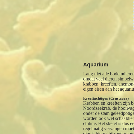
Aquarium
Lang niet alle bodemdiere
omdat veel dieren simpelwe
krabben, kreeften, anemone
eigen eisen aan het aquari
Kreeftachtigen (Crustacea)
Krabben en kreeften zijn b
Noordzeekrab, de hooiwage
onder de stam geleedpotig
worden ook wel schaaldier
chitine. Het skelet is dus 
regelmatig vervangen moeten
dier is hierna bijzonder k