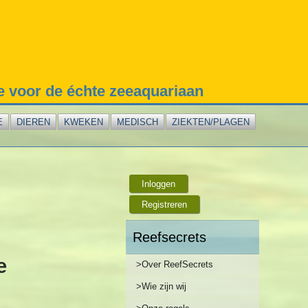
te voor de échte zeeaquariaan
E
DIEREN
KWEKEN
MEDISCH
ZIEKTEN/PLAGEN
Inloggen
Registreren
Reefsecrets
e
>Over ReefSecrets
>Wie zijn wij