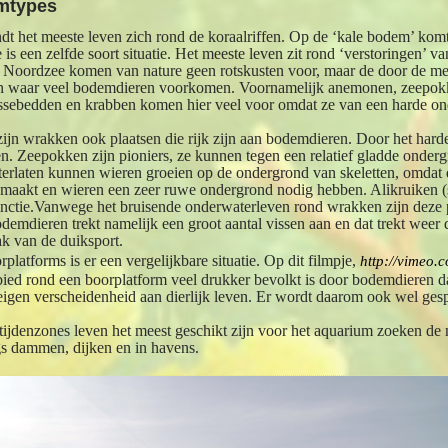
emtypes
ndt het meeste leven zich rond de koraalriffen. Op de ‘kale bodem’ kom
 is een zelfde soort situatie. Het meeste leven zit rond ‘verstoringen’
e Noordzee komen van nature geen rotskusten voor, maar de door de 
sen waar veel bodemdieren voorkomen. Voornamelijk anemonen, zeepo
pissebedden en krabben komen hier veel voor omdat ze van een harde o
zijn wrakken ook plaatsen die rijk zijn aan bodemdieren. Door het harde
sen. Zeepokken zijn pioniers, ze kunnen tegen een relatief gladde onde
terlaten kunnen wieren groeien op de ondergrond van skeletten, omdat 
aakt en wieren een zeer ruwe ondergrond nodig hebben. Alikruiken (
nctie.Vanwege het bruisende onderwaterleven rond wrakken zijn deze pl
demdieren trekt namelijk een groot aantal vissen aan en dat trekt weer
ak van de duiksport.
latforms is er een vergelijkbare situatie. Op dit filmpje,
http://vimeo
gebied rond een boorplatform veel drukker bevolkt is door bodemdieren
eigen verscheidenheid aan dierlijk leven. Er wordt daarom ook wel ge
tijdenzones leven het meest geschikt zijn voor het aquarium zoeken d
gs dammen, dijken en in havens.