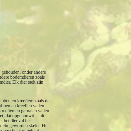
n gehouden, onder andere
endere bodemdieren zoals
ier. Elk dier stelt zijn
abben en kreeften; zoals de
bben en kreeften vallen
reeften en garnalen vallen
et, dat opgebouwd is uit
t het dier zal het
 klein geworden skelet. Het
euwe skelet uitgehard is.