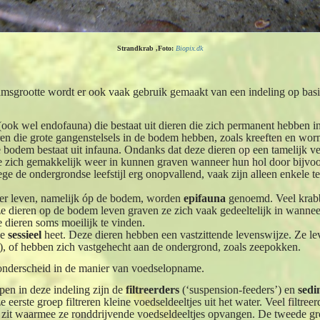
Strandkrab ,Foto:
Biopix.dk
amsgrootte wordt er ook vaak gebruik gemaakt van een indeling op basi
(ook wel endofauna) die bestaat uit dieren die zich permanent hebben 
ren die grote gangenstelsels in de bodem hebben, zoals kreeften en w
de bodem bestaat uit infauna. Ondanks dat deze dieren op een tamelijk v
ze zich gemakkelijk weer in kunnen graven wanneer hun hol door bijvo
ge de ondergrondse leefstijl erg onopvallend, vaak zijn alleen enkele 
ger leven, namelijk óp de bodem, worden
epifauna
genoemd. Veel krabb
e dieren op de bodem leven graven ze zich vaak gedeeltelijk in wanneer
e dieren soms moeilijk te vinden.
ie
sessieel
heet. Deze dieren hebben een vastzittende levenswijze. Ze le
), of hebben zich vastgehecht aan de ondergrond, zoals zeepokken.
onderscheid in de manier van voedselopname.
pen in deze indeling zijn de
filtreerders
(‘suspension-feeders’) en
sedi
e eerste groep filtreren kleine voedseldeeltjes uit het water. Veel filtree
 zit waarmee ze ronddrijvende voedseldeeltjes opvangen. De tweede gro