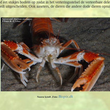
f eet stukjes bodem op zodat in het verteringsstelsel de verteerbare de
dt uitgescheiden. Ook aaseters, de dieren die andere dode dieren opru
Biopix.dk
Noorse kreeft ,Foto: