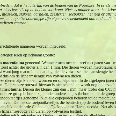
bieden, dat is het uiterlijk van de bodem van de Noordzee. In eerste in
of er niets levends op de bodem voorkomt. Niets is minder waar; het krioel
 mosselen, slakken, garnalen, zeesterren, zeepokken, het leeft er allem
ems, met op elke bodemtype zijn eigen verscheidenheid aan bodemdiere
emdieren centraal.
rschillende manieren worden ingedeeld.
 categoriseren op lichaamsgrootte:
en
macrofauna
genoemd. Wanneer men met een zeef met gaten van 1
de zeef achter die groter zijn dan 1 mm. Die dieren worden macrofauna g
uist want jong macrofauna dat nog niet de volwassen lichaamslengte heef
at dus om de lichaamslengte van volwassen dieren.
e dieren zijn krabben, wormen en schelpdieren.In de afgelopen jaren 
n. De precieze oorzaak hiervan is niet bekend en wordt nog onderzocht
it
meiofauna
. Dieren die kleiner zijn dan 1 mm, maar groter dan 0.05 
tot deze groep behoren zijn onder andere aaltjes (behorend tot de groe
pootkreeftjes genoemd. Niet alle copepoden behoren tot de meiofauna,
 leven. De meeste roeipootkreeftjes die bentisch (op de bodem) leven 
melijk tot de orde Calanoida, Cyclopoida en Harpacticoida. Net als b
lichaamsgrootte van dieren op volwassen leeftijd.
eling telt is
microfauna
. Onder deze groep vallen de allerkleinste die