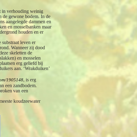
t in verhouding weinig
 van de gewone bodem. In de
mens aangelegde dammen en
kken en mosselbanken maar
ndergrond houden en er
 substraat leven er
rgrond. Wanneer zij dood
deze skeletten de
slakken) en mosselen
aatsen erg geliefd bij
 duikers aan. ‘Wrakduiken’
, is erg
.com/1905148
 dan een zandbodem.
sproken van een
e meeste koudzeewater