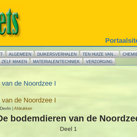
Portaalsi
RT
ALGEMEEN
DUIKERSVERHALEN
TEN HUIZE VAN...
CHEMI
ZELF MAKEN
MATERIALEN/TECHNIEK
VERZORGING
 van de Noordzee I
 van de Noordzee I
Devlin
|
Afdrukken
De bodemdieren van de Noordze
Deel 1