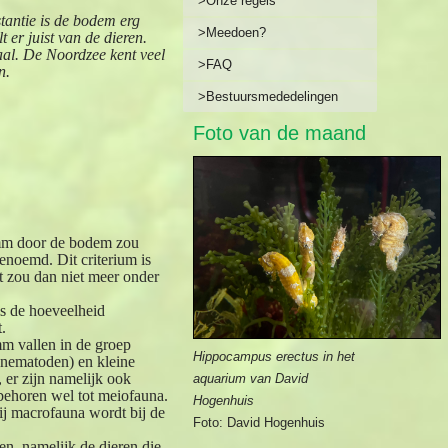
>Onze regels
stantie is de bodem erg
>Meedoen?
t er juist van de dieren.
aal. De Noordzee kent veel
>FAQ
n.
>Bestuursmededelingen
Foto van de maand
mm door de bodem zou
enoemd. Dit criterium is
t zou dan niet meer onder
is de hoeveelheid
.
mm vallen in de groep
Hippocampus erectus in het
p nematoden) en kleine
 er zijn namelijk ook
aquarium van David
behoren wel tot meiofauna.
Hogenhuis
ij macrofauna wordt bij de
Foto: David Hogenhuis
ren, namelijk de dieren die