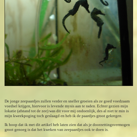
De jonge zeepaardjes zullen verder en sneller groeien als ze goed voedzaam
voedsel krijgen, hiervoor is levende mysis aan te raden. Echter gezien mijn
lokatie (afstand tot de zee) was dit voor mij ondoenlijk, des al niet te min is
mijn kweekpoging toch geslaagd en heb ik de paardjes groot gekregen.
Ik hoop dat ik met dit artikel heb laten zien dat als je doorzettingsvermogen
groot genoeg is dat het kweken van zeepaardjes ook te doen is.