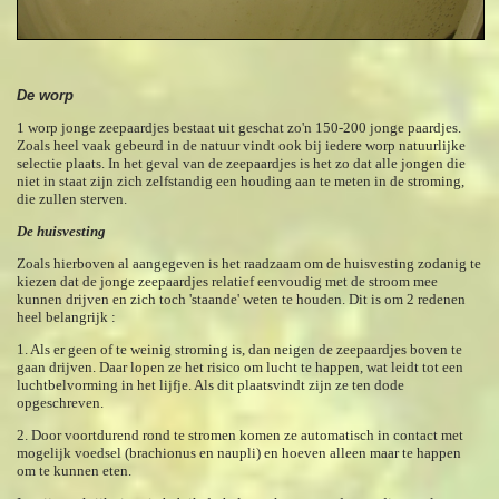
De worp
1 worp jonge zeepaardjes bestaat uit geschat zo'n 150-200 jonge paardjes.
Zoals heel vaak gebeurd in de natuur vindt ook bij iedere worp natuurlijke
selectie plaats. In het geval van de zeepaardjes is het zo dat alle jongen die
niet in staat zijn zich zelfstandig een houding aan te meten in de stroming,
die zullen sterven.
De huisvesting
Zoals hierboven al aangegeven is het raadzaam om de huisvesting zodanig te
kiezen dat de jonge zeepaardjes relatief eenvoudig met de stroom mee
kunnen drijven en zich toch 'staande' weten te houden. Dit is om 2 redenen
heel belangrijk :
1. Als er geen of te weinig stroming is, dan neigen de zeepaardjes boven te
gaan drijven. Daar lopen ze het risico om lucht te happen, wat leidt tot een
luchtbelvorming in het lijfje. Als dit plaatsvindt zijn ze ten dode
opgeschreven.
2. Door voortdurend rond te stromen komen ze automatisch in contact met
mogelijk voedsel (brachionus en naupli) en hoeven alleen maar te happen
om te kunnen eten.