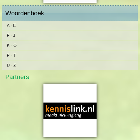
Woordenboek
A - E
F - J
K - O
P - T
U - Z
Partners