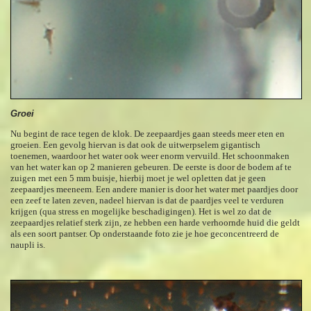
Groei
Nu begint de race tegen de klok. De zeepaardjes gaan steeds meer eten en
groeien. Een gevolg hiervan is dat ook de uitwerpselem gigantisch
toenemen, waardoor het water ook weer enorm vervuild. Het schoonmaken
van het water kan op 2 manieren gebeuren. De eerste is door de bodem af te
zuigen met een 5 mm buisje, hierbij moet je wel opletten dat je geen
zeepaardjes meeneem. Een andere manier is door het water met paardjes door
een zeef te laten zeven, nadeel hiervan is dat de paardjes veel te verduren
krijgen (qua stress en mogelijke beschadigingen). Het is wel zo dat de
zeepaardjes relatief sterk zijn, ze hebben een harde verhoornde huid die geldt
als een soort pantser. Op onderstaande foto zie je hoe geconcentreerd de
naupli is.