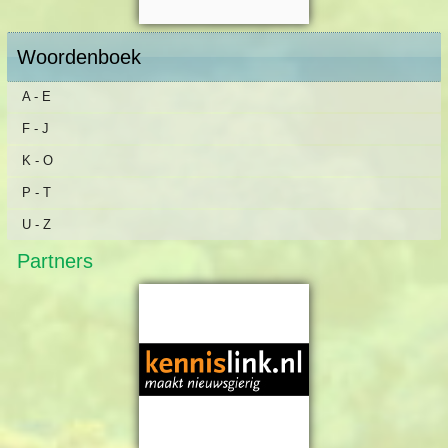
Woordenboek
A - E
F - J
K - O
P - T
U - Z
Partners