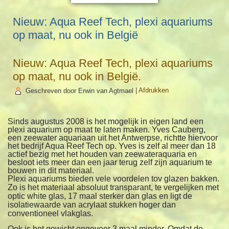
Nieuw: Aqua Reef Tech, plexi aquariums
op maat, nu ook in België
Nieuw: Aqua Reef Tech, plexi aquariums
op maat, nu ook in België.
Geschreven door Erwin van Agtmael
|
Afdrukken
Sinds augustus 2008 is het mogelijk in eigen land een
plexi aquarium op maat te laten maken. Yves Cauberg,
een zeewater aquariaan uit het Antwerpse, richtte hiervoor
het bedrijf Aqua Reef Tech op. Yves is zelf al meer dan 18
actief bezig met het houden van zeewateraquaria en
besloot iets meer dan een jaar terug zelf zijn aquarium te
bouwen in dit materiaal.
Plexi aquariums bieden vele voordelen tov glazen bakken.
Zo is het materiaal absoluut transparant, te vergelijken met
optic white glas, 17 maal sterker dan glas en ligt de
isolatiewaarde van acrylaat stukken hoger dan
conventioneel vlakglas.
Ook is het gewicht ongeveer 3 maal minder. Omdat de