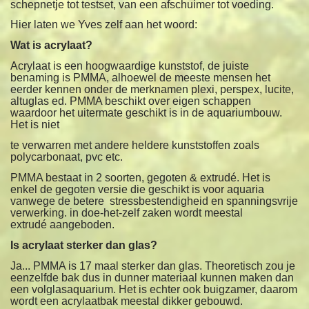
schepnetje tot testset, van een afschuimer tot voeding.
Hier laten we Yves zelf aan het woord:
Wat is acrylaat?
Acrylaat is een hoogwaardige kunststof, de juiste
benaming is PMMA, alhoewel de meeste mensen het
eerder kennen onder de merknamen plexi, perspex, lucite,
altuglas ed. PMMA beschikt over eigen schappen
waardoor het uitermate geschikt is in de aquariumbouw.
Het is niet
te verwarren met andere heldere kunststoffen zoals
polycarbonaat, pvc etc.
PMMA bestaat in 2 soorten, gegoten & extrudé. Het is
enkel de gegoten
versie die geschikt is voor aquaria
vanwege de betere stressbestendigheid
en spanningsvrije
verwerking. in doe-het-zelf zaken wordt meestal
extrudé
aangeboden.
Is acrylaat sterker dan glas?
Ja... PMMA is 17 maal sterker dan glas. Theoretisch zou je
eenzelfde bak dus
in dunner materiaal kunnen maken dan
een volglasaquarium. Het is echter
ook buigzamer, daarom
wordt een acrylaatbak meestal dikker gebouwd.