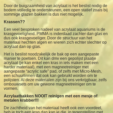
Door de buigzaamheid van acrylaat is het beslist nodig de
bodem volledig te ondersteunen, een open statief zoals bij
sommige glazen bakken is dus niet mogelijk.
Krassen??
Een veel besproken nadeel van acrylaat aquariums is de
krasgevoeligheid. PMMA is inderdaad zachter dan glas en
dus ook krasgevoeliger. Door de structuur van het
materiaal hechten algen en wieren zich echter slechter op
acrylaat dan op glas.
Het is beslist noodzakelijk de bak op een aangepaste
manier
te poetsen. Dit kan dmv een gepolijst plaatje
acrylaat
(je kan enkel een kras in iets maken met een
harder materiaal),
met een magneetreiniger met
aangepaste “acrylic safe” pad,
of zelfs met Micro-Mesh,
een schuurlinnen dat ook kan gebruikt
worden om te
polijsten. Al deze materialen zijn bij ons
verkrijgbaar, zelfs
ombouwsets om uw gewone magneetreiniger om te
vormen.
Acrylaatbakken NOOIT reinigen met een mesje of
metalen krabber!!!
De zachtheid van het materiaal heeft ook een voordeel,
heb je toch een kras dan kan je die, in tegenstelling met