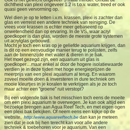
dichtheid van plexi ongeveer 1.2 is t.o.v. water, treed er ook
quasi geen vervorming op.
Wel dien je op te letten i.v.m. krassen, plexi is zachter dan
glas en verreist een andere techniek van reiniging. De
vrees voor krassen is echter meer gebaseerd op
onwetendheid dan op ervaring. In de VS, waar acryl
goedkoper is dan glas, worden de meeste grote systemen
uit acrylglas gebouwd.
Mocht je toch een kras op je geliefde aquarium krijgen, dan
is dit op een eenvoudige manier terug te polijsten, zelfs
aan de binnenzijde met water & dieren in je bak.
Het moet gezegd zijn, een aquarium uit glas is
goedkoper…maar enkel al door de hogere isolatiewaarde
verdien je in deze tijden met hoge energieprijzen de
meerprijs van een plexi aquarium al terug. En waarom
zoveel moeite doen & inversteren in dure techniek om
mooie kleurtjes in je koralen te verkrijgen als je ze toch
maar achter een “groene” ruit verstopt?
Bij een volgende bak is het misschien toch eens de moeite
om een plexi aquarium te overwegen. Je kan ook altijd een
bezoekje brengen aan Aqua Reef Tech, en met eigen ogen
een plexi bak bekijken. Of neem eens een kijkje op de
website,
http:/www.aquareeftech.be
dan kan je meteen
zien dat je ook bij hen terecht kan voor alle andere
techniek & toebehoren voor je aquarium. Van een