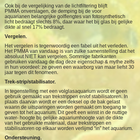
Ook bij de vergelijking van de lichtfiltering blijft
PMMA
onverslagen, de demping bij de voor
aquarianen
belangrijke golflengtes van fotosynthetisch
licht bedraagt slechts 8%, daar waar het bij glas bij gelijke
dikte al snel 17% bedraagt.
Vergelen.
Het vergelen is tegenwoordig een fabel uit het verleden.
Het PMMA van vandaag is van zulke samenstelling dat het
absoluut NIET kan vergelen.
Sommige fabrikanten
gebruiken vandaag de dag deze
eigenschap & mythe zelfs
in hun voordeel: ze geven een
waarborg van maar liefst 30
jaar tegen dit fenomeen.
Trek-strip/stabilisator.
In tegenstelling met een volglasaquarium wordt er geen
gebruik gemaakt van trekstrippen en/of stabilisatoren. In
plaats daarvan wordt er een
deksel op de bak gelast
waarin de uitsparingen
worden gemaakt om toegang te
geven tot het
aquarium. Dit geeft een winst in de nuttige
water-
hoogte bij gelijke aquariumhoogte van de dikte
van
het gebruikte materiaal, daar trekstrippen en
stabilisatoren op elkaar worden verlijmd “in” het aquarium.
Ondersteuning.