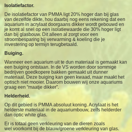
Isolatiefactor.
De isolatiefactor van PMMA ligt 20% hoger dan bij glas
van dezelfde dikte,
hou daarbij nog eens rekening dat een
aquarium in acrylaat doorgaans dikker wordt gebouwd en
je komt al snel op een isolatiewaarde die 30% hoger ligt
dan bij glasbouw. Dit alleen al zorgt voor een
stroombesparing bij verwarming & koeling die je
investering op termijn terugbetaald.
Buiging.
Wanneer een aquarium uit te dun materiaal is gemaakt kan
een buiging ontstaan. In de VS worden door sommige
bedrijven goedkopere bakken gemaakt uit dunner
materiaal. Deze buiging kan geen kwaad, maar maakt het
optisch niet mooier. Daarom bouwen wij onze aquariums
graag een “maatje dikker”.
Helderheid.
Op dit gebied is PMMA absoluut koning. Acrylaat is het
helderste materiaal in de aquariumbouw, zelfs helderder
dan optic white glas.
Er is totaal geen verkleuring van de dieren zoals
wel
voorkomt bij de blauw/groene verkleuring van glas.