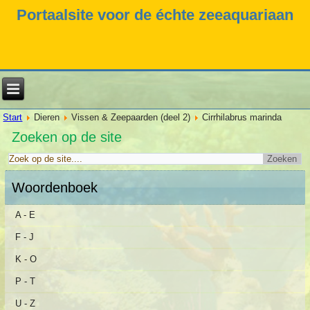
Portaalsite voor de échte zeeaquariaan
Start
Dieren
Vissen & Zeepaarden (deel 2)
Cirrhilabrus marinda
Zoeken op de site
Woordenboek
A - E
F - J
K - O
P - T
U - Z