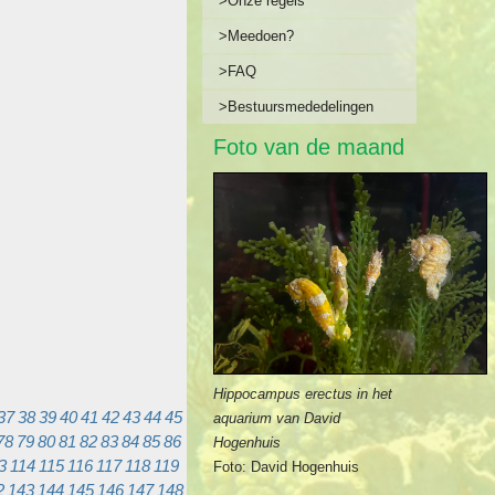
>Onze regels
>Meedoen?
>FAQ
>Bestuursmededelingen
Foto van de maand
Hippocampus erectus in het
37
38
39
40
41
42
43
44
45
aquarium van David
78
79
80
81
82
83
84
85
86
Hogenhuis
3
114
115
116
117
118
119
Foto: David Hogenhuis
2
143
144
145
146
147
148