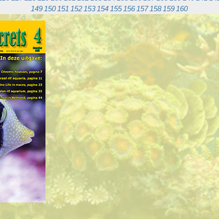
149
150
151
152
153
154
155
156
157
158
159
160