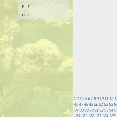
P - T
U - Z
1
2
3
4
5
6
7
8
9
10
11
12
1
46
47
48
49
50
51
52
53
5
87
88
89
90
91
92
93
94
9
120
121
122
123
124
125