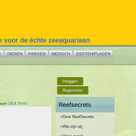
te voor de échte zeeaquariaan
E
DIEREN
KWEKEN
MEDISCH
ZIEKTEN/PLAGEN
Inloggen
Registreren
click here
Reefsecrets
player
>Over ReefSecrets
>Wie zijn wij