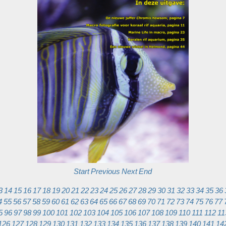
Start
Previous
Next
End
3
14
15
16
17
18
19
20
21
22
23
24
25
26
27
28
29
30
31
32
33
34
35
36
4
55
56
57
58
59
60
61
62
63
64
65
66
67
68
69
70
71
72
73
74
75
76
77
5
96
97
98
99
100
101
102
103
104
105
106
107
108
109
110
111
112
11
126
127
128
129
130
131
132
133
134
135
136
137
138
139
140
141
14