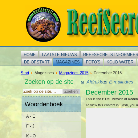
HOME
LAATSTE NIEUWS
REEFSECRETS INFORMEE
DE OPSTART
MAGAZINES
FOTO'S
KOUD WATER
Start
Magazines
Magazines 2015
December 2015
Zoeken op de site
Afdrukken
E-mailadres
December 2015
This is the HTML version of
Decem
Woordenboek
To view this content in Flash, you
A - E
F - J
K - O