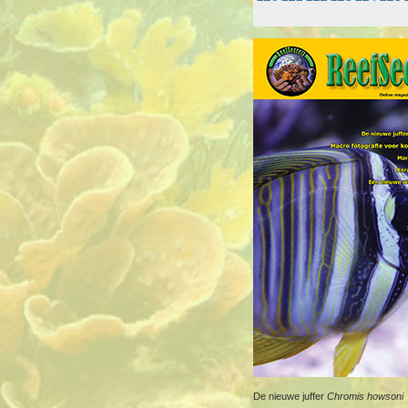
De nieuwe juffer
Chromis howsoni