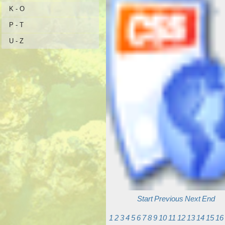
K - O
P - T
U - Z
Start
Previous
Next
End
1
2
3
4
5
6
7
8
9
10
11
12
13
14
15
16