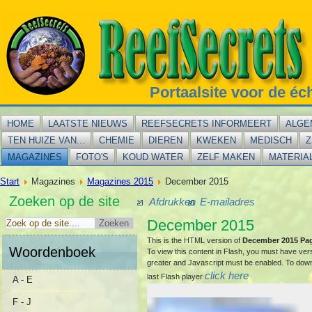
Portaalsite voor de éc
HOME
LAATSTE NIEUWS
REEFSECRETS INFORMEERT
ALGE
TEN HUIZE VAN...
CHEMIE
DIEREN
KWEKEN
MEDISCH
Z
MAGAZINES
FOTO'S
KOUD WATER
ZELF MAKEN
MATERIA
Start
Magazines
Magazines 2015
December 2015
Zoeken op de site
Afdrukken
E-mailadres
December 2015
This is the HTML version of
December 2015 Pa
Woordenboek
To view this content in Flash, you must have ver
greater and Javascript must be enabled. To dow
click here
last Flash player
A - E
F - J