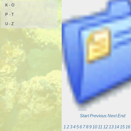
K - O
P - T
U - Z
Start
Previous
Next
End
1
2
3
4
5
6
7
8
9
10
11
12
13
14
15
16