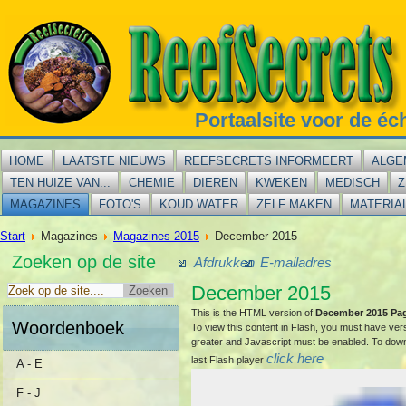
Portaalsite voor de éc
HOME
LAATSTE NIEUWS
REEFSECRETS INFORMEERT
ALGE
TEN HUIZE VAN...
CHEMIE
DIEREN
KWEKEN
MEDISCH
Z
MAGAZINES
FOTO'S
KOUD WATER
ZELF MAKEN
MATERIA
Start
Magazines
Magazines 2015
December 2015
Zoeken op de site
Afdrukken
E-mailadres
December 2015
This is the HTML version of
December 2015 Pa
Woordenboek
To view this content in Flash, you must have ver
greater and Javascript must be enabled. To dow
click here
last Flash player
A - E
F - J