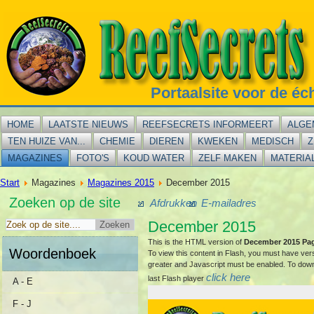
Portaalsite voor de éc
HOME
LAATSTE NIEUWS
REEFSECRETS INFORMEERT
ALGE
TEN HUIZE VAN...
CHEMIE
DIEREN
KWEKEN
MEDISCH
Z
MAGAZINES
FOTO'S
KOUD WATER
ZELF MAKEN
MATERIA
Start
Magazines
Magazines 2015
December 2015
Zoeken op de site
Afdrukken
E-mailadres
December 2015
This is the HTML version of
December 2015 Pa
Woordenboek
To view this content in Flash, you must have ver
greater and Javascript must be enabled. To dow
click here
last Flash player
A - E
F - J