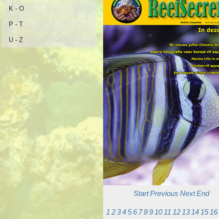
K - O
P - T
U - Z
Start
Previous
Next
End
1
2
3
4
5
6
7
8
9
10
11
12
13
14
15
16