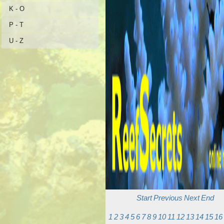
K - O
P - T
U - Z
Start
Previous
Next
End
1
2
3
4
5
6
7
8
9
10
11
12
13
14
15
16