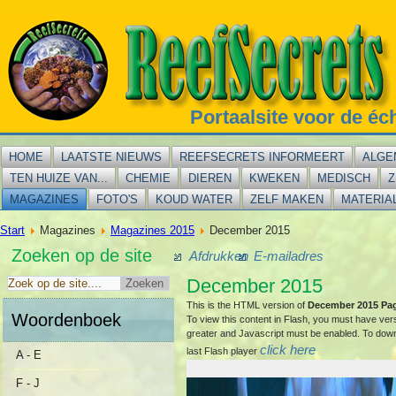
Portaalsite voor de éc
HOME
LAATSTE NIEUWS
REEFSECRETS INFORMEERT
ALGE
TEN HUIZE VAN...
CHEMIE
DIEREN
KWEKEN
MEDISCH
Z
MAGAZINES
FOTO'S
KOUD WATER
ZELF MAKEN
MATERIA
Start
Magazines
Magazines 2015
December 2015
Zoeken op de site
Afdrukken
E-mailadres
December 2015
This is the HTML version of
December 2015 Pa
Woordenboek
To view this content in Flash, you must have ver
greater and Javascript must be enabled. To dow
click here
last Flash player
A - E
F - J