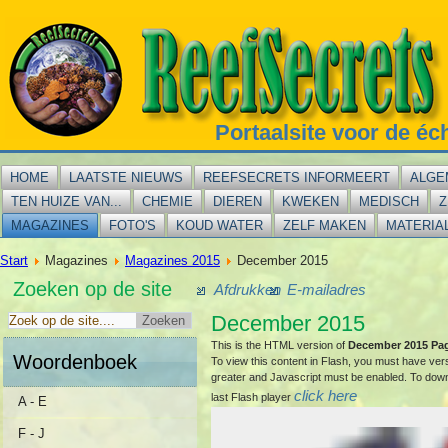
Portaalsite voor de éc
HOME
LAATSTE NIEUWS
REEFSECRETS INFORMEERT
ALGE
TEN HUIZE VAN...
CHEMIE
DIEREN
KWEKEN
MEDISCH
Z
MAGAZINES
FOTO'S
KOUD WATER
ZELF MAKEN
MATERIA
Start
Magazines
Magazines 2015
December 2015
Zoeken op de site
Afdrukken
E-mailadres
December 2015
This is the HTML version of
December 2015 Pa
Woordenboek
To view this content in Flash, you must have ver
greater and Javascript must be enabled. To dow
click here
last Flash player
A - E
F - J