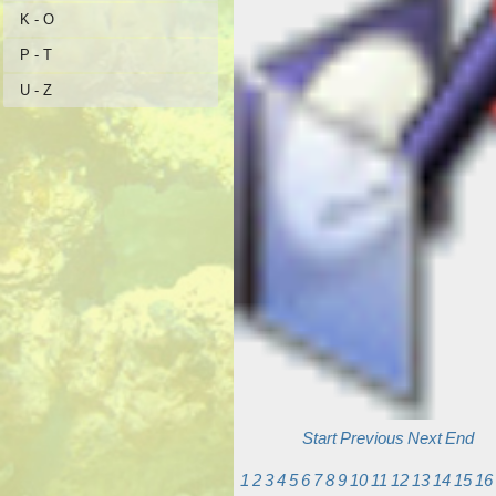
K - O
P - T
U - Z
Start
Previous
Next
End
1
2
3
4
5
6
7
8
9
10
11
12
13
14
15
16