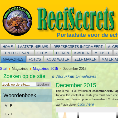
Portaalsite voor de éc
HOME
LAATSTE NIEUWS
REEFSECRETS INFORMEERT
ALGE
TEN HUIZE VAN...
CHEMIE
DIEREN
KWEKEN
MEDISCH
Z
MAGAZINES
FOTO'S
KOUD WATER
ZELF MAKEN
MATERIA
Start
Magazines
Magazines 2015
December 2015
Zoeken op de site
Afdrukken
E-mailadres
December 2015
This is the HTML version of
December 2015 Pa
Woordenboek
To view this content in Flash, you must have ver
greater and Javascript must be enabled. To dow
click here
last Flash player
A - E
F - J