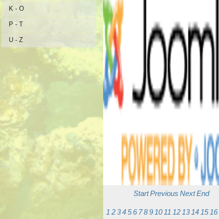
K - O
P - T
U - Z
Start
Previous
Next
End
1
2
3
4
5
6
7
8
9
10
11
12
13
14
15
16