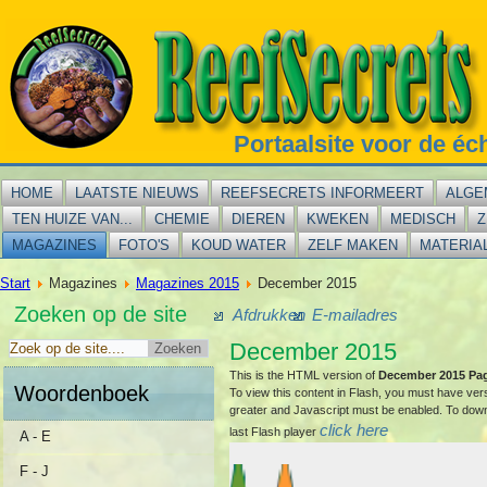
Portaalsite voor de éc
HOME
LAATSTE NIEUWS
REEFSECRETS INFORMEERT
ALGE
TEN HUIZE VAN...
CHEMIE
DIEREN
KWEKEN
MEDISCH
Z
MAGAZINES
FOTO'S
KOUD WATER
ZELF MAKEN
MATERIA
Start
Magazines
Magazines 2015
December 2015
Zoeken op de site
Afdrukken
E-mailadres
December 2015
This is the HTML version of
December 2015 Pa
Woordenboek
To view this content in Flash, you must have ver
greater and Javascript must be enabled. To dow
click here
last Flash player
A - E
F - J