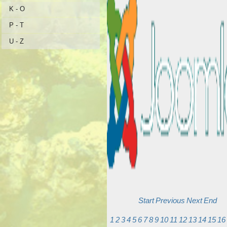
K - O
P - T
U - Z
Start
Previous
Next
End
1
2
3
4
5
6
7
8
9
10
11
12
13
14
15
16